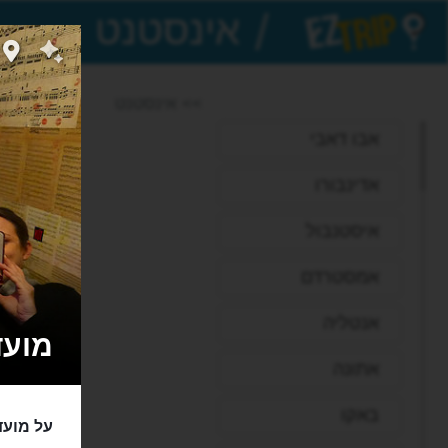
/
EZTrip
>> אינסטנט
אבו דאבי
אדינבורו
איסטנבול
אמסטרדם
אנטליה
מועדון 
אתונה
באקו
על מועד