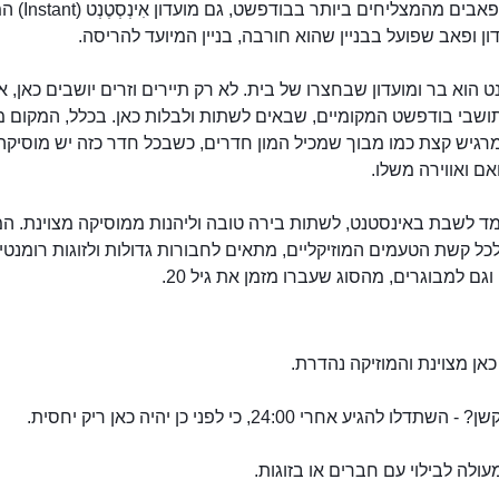
כמו עוד פאבים מהמצליחים ביו
ון ופאב שפועל בבניין שהוא חורבה, בניין המיועד להריסה.
 הוא בר ומועדון שבחצרו של בית. לא רק תיירים וזרים יושבים כאן, 
ושבי בודפשט המקומיים, שבאים לשתות ולבלות כאן. בכלל, המקום מ
ומרגיש קצת כמו מבוך שמכיל המון חדרים, כשבכל חדר כזה יש מוסיק
אם ואווירה משלו.
ד לשבת באינסטנט, לשתות בירה טובה וליהנות ממוסיקה מצוינת. ה
ל קשת הטעמים המוזיקליים, מתאים לחבורות גדולות ולזוגות רומנטיי
וגם למבוגרים, מהסוג שעברו מזמן את גיל 20.
מועדון אִינְסְטֶנְט
כאן מצוינת והמוזיקה נהדרת.
תדלו להגיע אחרי 24:00, כי לפני כן יהיה כאן ריק יחסית.
ולה לבילוי עם חברים או בזוגות.