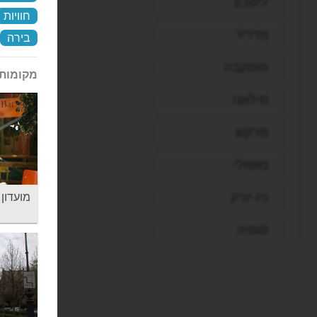
ליסבון
חוויות
מדריד
בירה
מוסקבה
מקומות 
מילאנו
מרקש
נאפולי
ניו יורק
מועדון פוֹ
סופיה
סיאול
סיישל