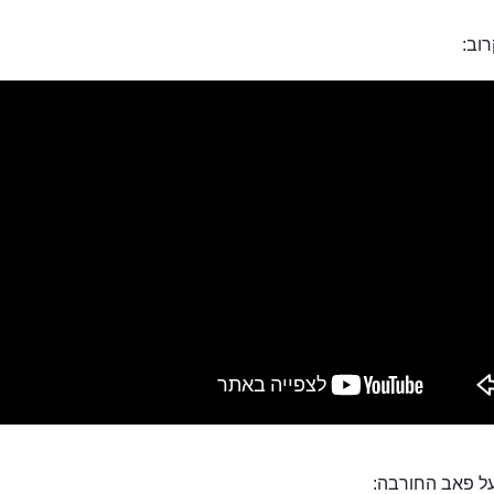
וב:
ל פאב החורבה: