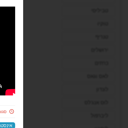
טביליסי
טוקיו
טנריף
ירושלים
כרתים
לאס וגאס
לונדון
לוס אנג'לס
סגו
ליברפול
אינסטנ