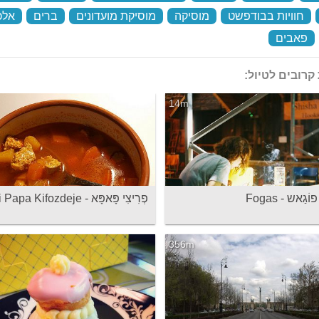
‏
חוויות בבודפשט
‏
מוסיקה
‏
מוסיקת מועדונים
‏
ברים
‏
אלכ
‏
פאבים
‏
קרובים לטיול:
14m
גַאש - Fogas
פְרִיצִי פָּאפָּא - Frici Papa Kifozdeje
356m