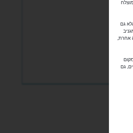
תר בבודפשט, גם מועדון אִינְסְטֶנְט (Instant) המוצלח
אלא גם
גניב
ה אחרת,
מקום
ם, גם