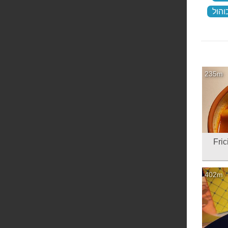
והול
‏
235m
402m