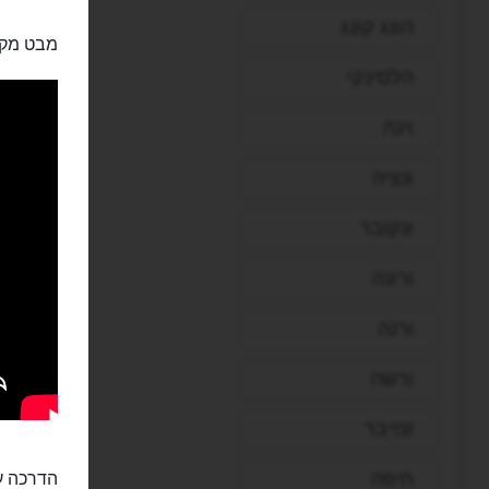
הונג קונג
מבט מקר
הלסינקי
וינה
ונציה
ונקובר
ורונה
ורנה
ורשה
זנזיבר
חיפה
הדרכה ע