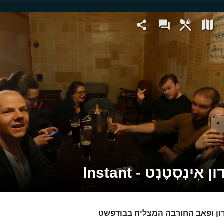
אִינְסְטֶנְט - Instant
ון ופאב החורבה המצליח בבודפשט