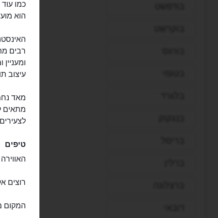
בודפשט
הוא מועד
בוקרשט
האינסטנט
בורגס
רבים מת
ומעניין 
בטומי
עיצוב תו
בלגרד
מאד נחמ
מתאים לכ
בנגקוק
לצעירים 
בריסל
טיפים
האווירה 
ברלין
רוצים אקשן? - הש
ברצלונה
המקום מע
דובאי