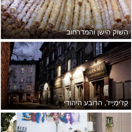
השוק הישן והמדרחוב
קַזִ'ימְיֶיז', הרובע היהודי