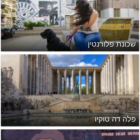
שכונת פלורנטין
פלה דה טוקיו