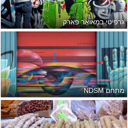
גרפיטי במָאוּאֶר פארק
מתחם NDSM