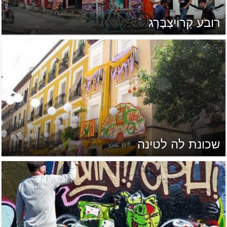
רובע קְרוֹיצְבֶּרְג
שכונת לה לטינה