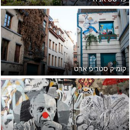
קומיק סטריפ ארט