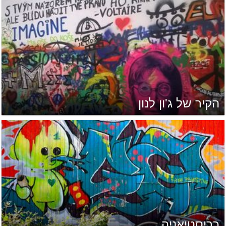
הקיר של ג'ון לנון
כריסטיאניה