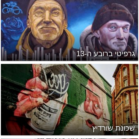
גרפיטי ברובע ה-13
שכונת שורדיץ