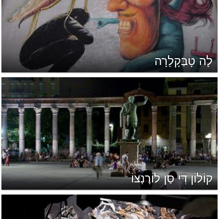
לָה טָבַּקָלֵרָה
קוֹלוֹן דִּי סַן לוֹרֶנְצוֹ