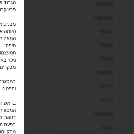
הגרנד פ
בודפשט
פריז קרו
בוקרשט
בורגס
(אותה אח
בטומי
היפה" -
המעצמות
בלגרד
מבקרים. ש
בנגקוק
במסגרת 
בריסל
והפטיט 
ברלין
בראשית ה
המסורתיי
ברצלונה
רנואר, ס
בפעם הר
דובאי
מתקיימות