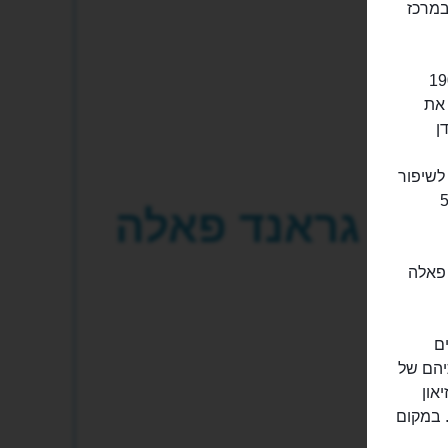
במרכז
וד התערוכה הבינלאומית של פריז ב-1900
 את
ידן
לשיפור
כללה 50,000
גראנד פאלה
פאלה
ם
יהם של
און
 במקום