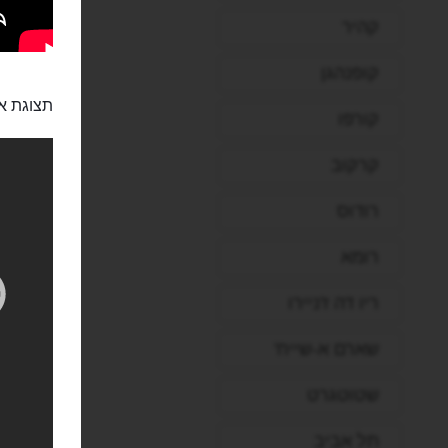
קהיר
קופנהגן
תצוגת או
קורפו
קרקוב
רודוס
רומא
ריו דה ז'ניירו
שארם א-שייח'
שטוטגרט
תל אביב