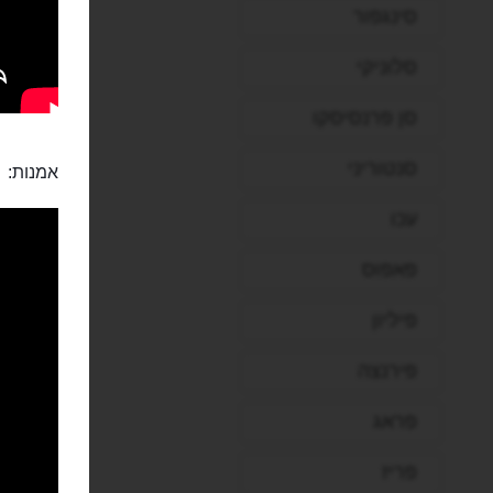
סינגפור
סלוניקי
סן פרנסיסקו
סנטוריני
אמנות:
עכו
פאפוס
פיליון
פירנצה
פראג
פריז