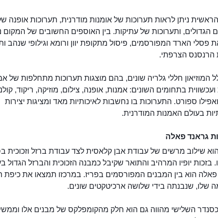
ראשית ניתן לראות תערוכות של אומנות מודרנית, תערוכות אופנה של
הגדולים, ותערוכות של עתיקות. בין האוספים החשובים של המקום ני
 פסלי הארד המפורסמים, פיסול מתקופת יוון ורומא וגילופי שנהב ו
הרנסנס הצרפתי.
לל המוזיאון חללי גלריה שונים, בהם מוצגות תערוכות מתחלפות של אמ
ועכשווית בתחומים השונים: אמנות, אופנה, צילום, מוזיקה, ריקוד, קולנו
אפילו ספורט. התערוכות בו נחשבות לאיכותיות מאד ומציגות יצירות
ות בעולם האמנות המודרנית.
ת גראנד פאלה
גראנד פאלה
א שילוב מרשים של עבודת אבן קלאסית לצד עבודת ברזל וזכוכית בס
. בזכות יופיו המרהיב והתואר שקיבל כמבנה הזכוכית והברזל הגדול בע
פאלה הוא בין המבנים המפורסמים בפריז. במרכזו תמצאו את כיפת הז
 שלו, שנבנתה בידי שלושה ארכיטקטים שונים.
סנדר השלישי מהווה גם הוא חלק מהקומפלקס של מבנים אלו וממשי