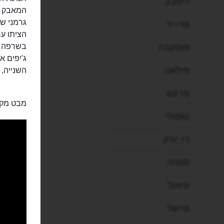
ליסבון
גרמני ש
מדריד
הציתו ע
מוסקבה
ג'יפים 
מילאנו
השנייה,
מרקש
מבט מקר
נאפולי
ניו יורק
סופיה
סיאול
סיישל