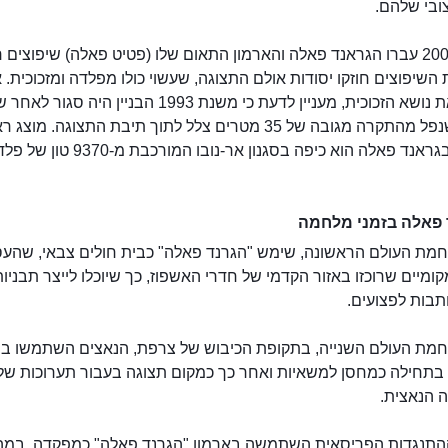
ובי שלהם.
בשנת 2006 עברו הגראנד פאלה והארמון התאום שלו (פטיט פאלה) שיפוצים ר
שיפוצים חוזקו יסודות אולם התצוגה, שעשוי כולו מפלדה ומזכוכית. 
העלינו את נושא הזכוכית, מעניין לדעת כי משנת 1993 הבניין היה סג
מתכת שנפל מהתקרה מגובה של 35 מטרים צלל לתוך תיבת התצוגה. מוצג 
הנמצא בגראנד פאלה הוא כיפה בסגנון אר-נובו המורכבת מ-9370 ט
פאלה בזמני מלחמה
חמת העולם הראשונה, שימש "הגרנד פאלה" כבית חולים צבאי, שהעס
ומיים שרוכזו באזור הקדמי של חדרי האשפוז, כך שיוכלו לייצר תבניו
תבות לפצועים.
חמת העולם השנייה, בתקופת הכיבוש של צרפת, הנאצים השתמשו ב"
 בתחילה כמחסן למשאיות ואחר כך כמקום תצוגה בעבור תערוכות של
 הנאצית.
התנגדות הפריסאית השתמשה בארמון "הגרנד פאלה" כמפקדה, במה