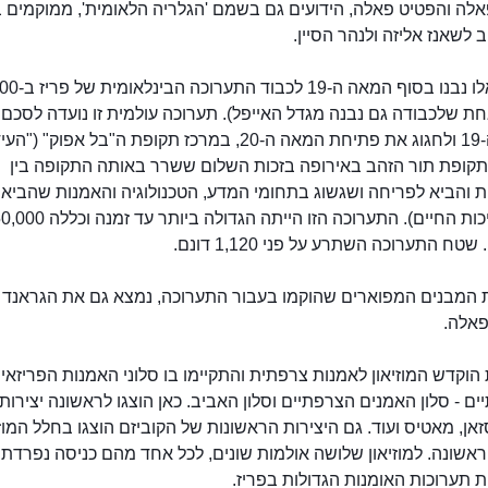
אלה והפטיט פאלה, הידועים גם בשמם 'הגלריה הלאומית', ממוקמים 
ב לשאנז אליזה ולנהר הסיין.
מבנים אלו נבנו בסוף המאה ה-19 לכב
ת שלכבודה גם נבנה מגדל האייפל). תערוכה עולמית זו נועדה לסכם
המאה ה-19 ולחגוג את פתיחת המאה ה-20, במרכז תקופת ה"בל אפוק" ("הע
 תקופת תור הזהב באירופה בזכות השלום ששרר באותה התקופה בין
 והביא לפריחה ושגשוג בתחומי המדע, הטכנולוגיה והאמנות שהביא 
ניכר באיכות החיים). התערוכה הזו הייתה הגדולה ביותר עד זמנה ו
טח התערוכה השתרע על פני 1,120 דונם.
המבנים המפוארים שהוקמו בעבור התערוכה, נמצא גם את הגראנד 
פאלה.
וקדש המוזיאון לאמנות צרפתית והתקיימו בו סלוני האמנות הפריזאיי
ם - סלון האמנים הצרפתיים וסלון האביב. כאן הוצגו לראשונה יצירות
זאן, מאטיס ועוד. גם היצירות הראשונות של הקוביזם הוצגו בחלל המוזי
אשונה. למוזיאון שלושה אולמות שונים, לכל אחד מהם כניסה נפרדת.
 תערוכות האומנות הגדולות בפריז.