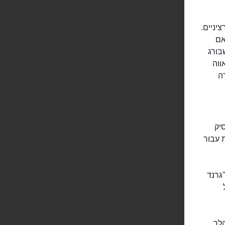
ציניים.
אם
ור לאחר שבורג
ראווה
ון של פלדה
יק
ת עבור
גרנד
לך