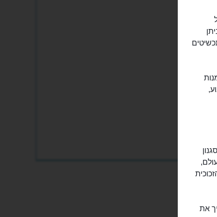
תן
תכשיטים
נות
ע,
גנון
ולם,
כוכית
ך את