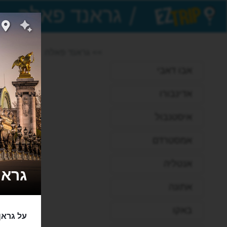
/
EZTrip
>> גראנד פאלה
אבו דאבי
אדינבורו
איסטנבול
אמסטרדם
אנטליה
גראנד פ
אתונה
באקו
על גראן