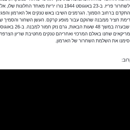
המאבק לשחרור פריז. ב-23 באוגוסט 1944 נורו יריות מאחד החלונות שלו,
התקדם ברחוב הסמוך. הגרמנים השיבו באש טנקים אל הארמון והפגז
רימת חציר ממבנה שהוקם עבור מופע קרקס. העשן השחור והסמיך 
בשרפה שבערה במשך 48 שעות הבאות, גרם נזק חמור למבנה. 
אמריקאים שחנו באולם המרכזי ואחריהם טנקים מחטיבת שריון הצרפת
 סימנו את השלמת השחרור של הארמון.
וב: