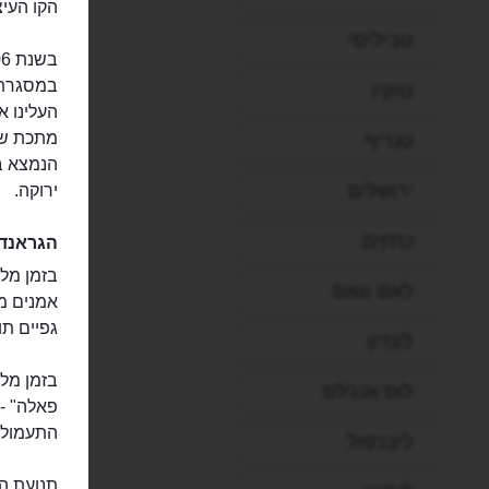
הקו העיצ
טביליסי
במסגרת ה
טוקיו
טנריף
ירושלים
ירוקה.
כרתים
הגראנד 
בזמן מל
לאס וגאס
אמנים מק
גפיים תו
לונדון
בזמן מל
לוס אנג'לס
פאלה" -
התעמולה
ליברפול
תנועת ה