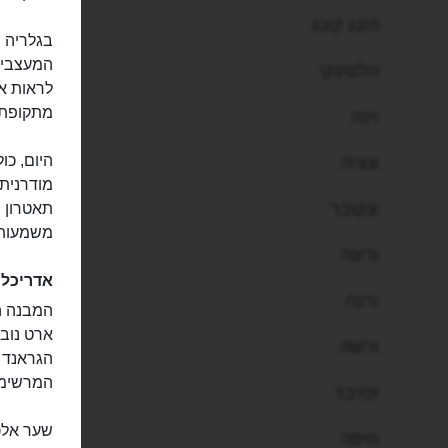
הונג קונג
בגלריה ה
המעצבים 
הלסינקי
לראות את
מתקופת 
וינה
היום, כו
ונציה
מודרנית 
ונקובר
תאטרון ו
משמעותי
ורונה
אדריכלו
ורנה
המבנה הו
ארט נובו
ורשה
הגראנד 
המרשימה
זנזיבר
שער אלכ
חיפה