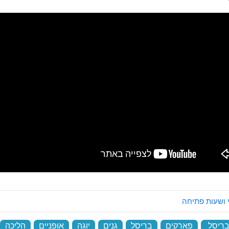
 ושעות פתיחה
ריסל
‏
פארקים
‏
בריסל
‏
גנים
‏
יוגה
‏
אופניים
‏
הליכה