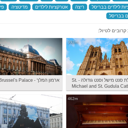
ות לילדים בבריסל
‏
ריצה
‏
אטרקציות לילדים
‏
מדיטציה
‏
פי
 בבריסל
‏
קרובים לטיול:
392m
קתדרלת סנט מישל וסנט גודולה - St.
ארמון המלך - Brussel's Palace
Michael and St. Gudula Cat
462m