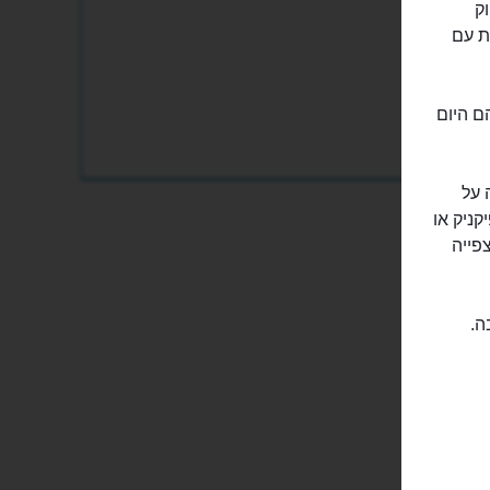
Pa) הוא בדיוק
ת עם
ם היום
 על
קניק או
פייה
ה.