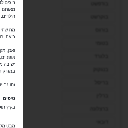
בודפשט
מאותם פא
הילדים.
בוקרשט
בורגס
מה שהיו
ריאה ירו
בטומי
ואכן, מק
בלגרד
אופניים,
ישיבה מ
בנגקוק
במזרקות
בריסל
זהו גם י
ברלין
טיפים
בקיץ תוכ
ברצלונה
דובאי
מבט מקר