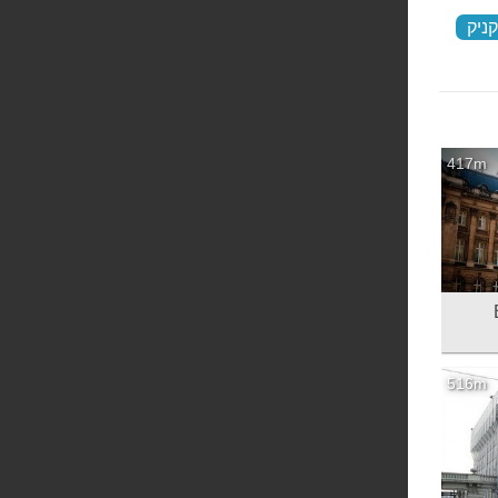
קניק
‏
417m
516m