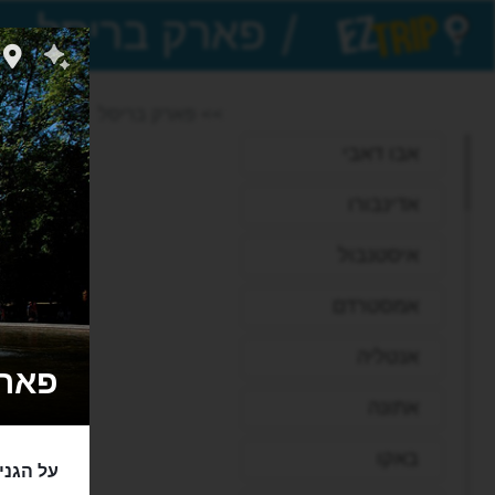
/
EZTrip
>> פארק בריסל
אבו דאבי
אדינבורו
איסטנבול
אמסטרדם
אנטליה
פארק בריס
אתונה
באקו
על הגני