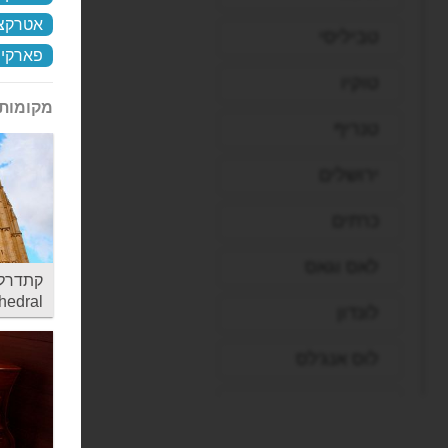
אטרקצי
טביליסי
פארקים
טוקיו
מקומות 
טנריף
ירושלים
כרתים
לאס וגאס
hedral
לונדון
לוס אנג'לס
ליברפול