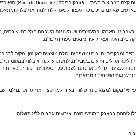
רוצים לנוח קצת מהריצות בעיר? - פארק בריסל (rc de Bruxelles
רקים שאתם צריכים כדי לעצור לשעה קלה ולנוח, או לבלות זמן איכו
 בעבר גני הארמון המעוצבים ושימשו את משפחת המלוכה ואורחיה, ה
קה בלב העיר ופארק עירוני נעים שפתוח לכולם.
פארק בריסל
ומיים ומבקרים, תיירים ומשפחות, כולם מוצאים כאן זמן ומקום לרכיבה
 להליכה וטיולים רגועים בשבילים, להשתרע, לנוח ולבלות במקומות לפי
תחת לעצים הגדולים או סתם לשבת על הספסלים הפזורים כאן, תוך צ
 ובערוגות הפרחים המרהיבות.
ופי של מקום למצוא פינה שלווה בעיר, למדיטציה או יוגה וסתם למחשב
לו ליהנות בפארק ממופעי חינם ואירועים אחרים ללא תשלום.
וב: