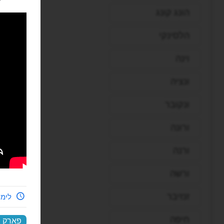
הונג קונג
הלסינקי
וינה
ונציה
ונקובר
ורונה
ורנה
ורשה
זנזיבר
לימי
חיפה
פארק ב