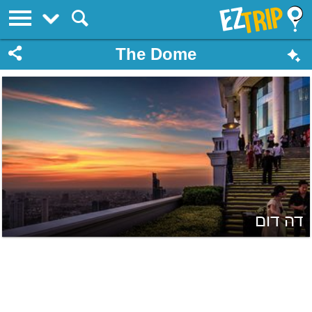
EZTrip
The Dome
דה דום