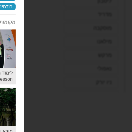
ליסבון
בודהיז
מדריד
מקומות 
מוסקבה
מילאנו
מרקש
נאפולי
lesson
ניו יורק
סופיה
סיאול
סיישל