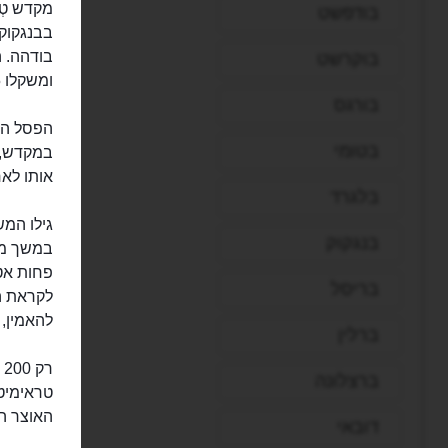
בודפשט
בבנגקוק.
בוקרשט
ומשקלו 5.5 טון.
בורגס
הפסל היפ
בטומי
אותו לאח
בלגרד
בנגקוק
במשך מאו
בריסל
לקראת ה
להאמין,
ברלין
ברצלונה
טראימיט,
האוצר ה
דובאי