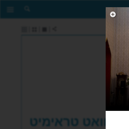
וואט טראימיט