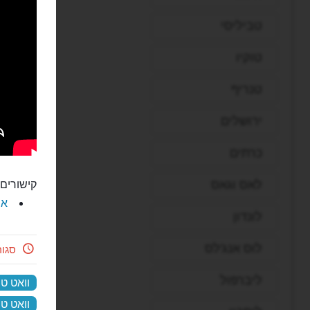
טביליסי
טוקיו
טנריף
ירושלים
כרתים
לאס וגאס
קישורים 
את
לונדון
לוס אנג'לס
סגו
ליברפול
וואט ט
וואט טר