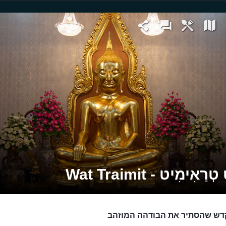
ַאִימִיט - Wat Traimit
דש שהסתיר את הבודהה המוזהב