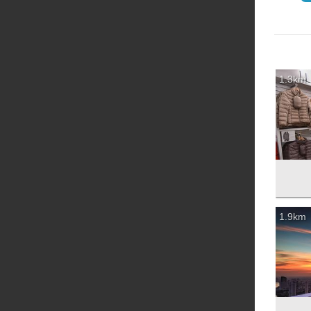
1.3km
1.9km