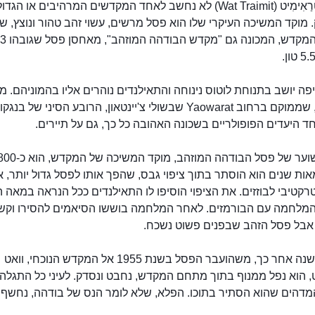
מקדש טְרַאִימִיט (Wat Traimit) לא נחשב לאחד המקדשים המרהיבים או הגד
 מוקד המשיכה העיקרי שלו הוא פסל מרשים, עשוי זהב טהור ונוצץ, ש
ה יושב בתנוחת לוטוס נינוחה והתאילנדים נוהרים אליו בהמוניהם. מי
במקדש, שממוקם ברחוב Yaowarat שבשולי צ'יינטאון, הרובע הסיני של ב
ד היעדים הפופולריים בשכונה האהובה כל כך, גם על תיירים.
ת שנים הוא הוסתר בתוך ציפוי גבס, שהפך אותו לפסל גדול יותר, 
וואט טְרַאִימִיט
מלחמה עם הבורמזים. לאחר המלחמה בוששו הסיאמים להסירו וקשה
 אבל פסל הזהב שבפנים פשוט נשכח.
רק 200 שנה אחר כך, משהועבר הפסל בשנת 1955 אל המקדש הנוכחי, וואט
 הוא נפל ממנוף בתוך מתחם המקדש, נחבט ונסדק. לעיני כל התגלה 
מדהים שהוא הסתיר בתוכו. הפלא, שלא לומר הנס של בודהה, נחשף.