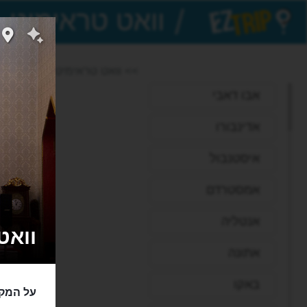
/
EZTrip
>> וואט טראימיט
אבו דאבי
אדינבורו
איסטנבול
אמסטרדם
אנטליה
וואט טְר
אתונה
באקו
על המק