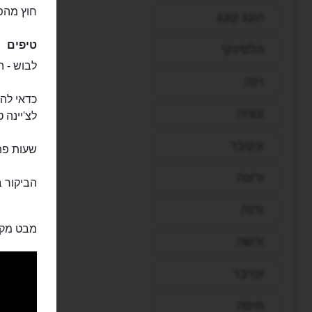
חוץ מהפ
הונג קונג
טיפים
הלסינקי
לבוש - ה
וינה
כדאי להג
ונציה
לצ'יינה 
ונקובר
שעות פתיחה 00
ורונה
הביקור בב
ורנה
מבט מקר
ורשה
זנזיבר
חיפה