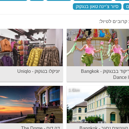
ם
‏
סיור צ'יינה טאון בנגקוק
‏
קרובים לטיול:
1.3km
לימוד ריקוד בבנגקוק - Bangkok
יוניקלו בנגקוק - Uniqlo
Dance 
1.6km
מוזיאון העונשים נסגר - Bangkok
דה דום - The Dome