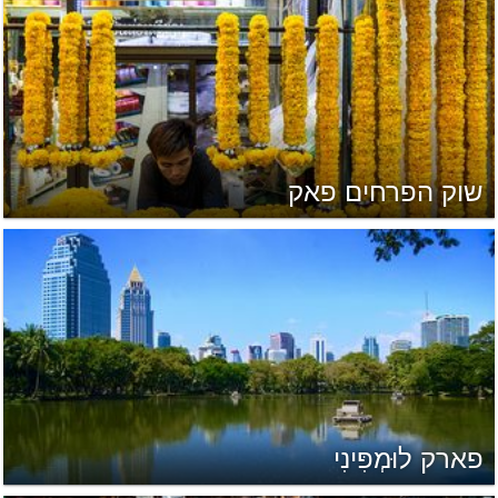
שוק הפרחים פאק
פארק לוּמְפִּינִי