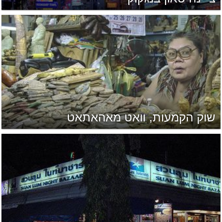
שוק הקמעות, וואט מאהאתאט