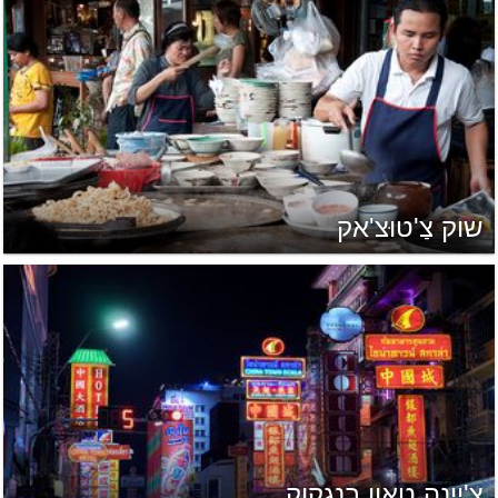
שוק צַ'טוּצ'אק
צ'יינה טאון בנגקוק