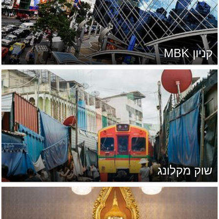
קניון MBK
שוק מקלונג