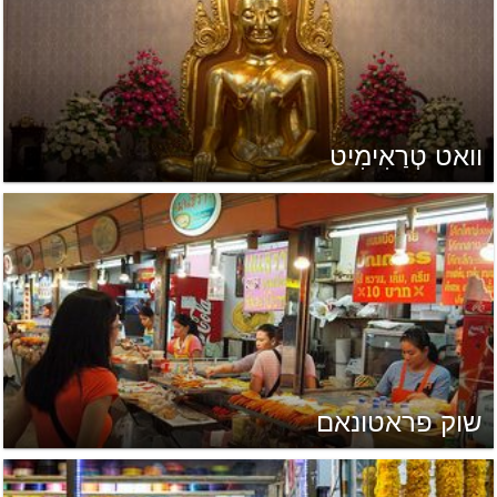
וואט טְרַאִימִיט
שוק פראטונאם