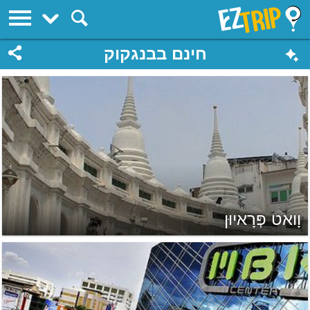
EZTrip
חינם בבנגקוק
וָואט פְּרָאיוּן