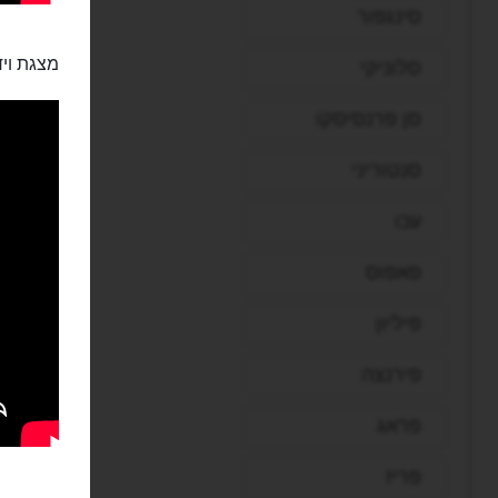
סינגפור
מצגת ויד
סלוניקי
סן פרנסיסקו
סנטוריני
עכו
פאפוס
פיליון
פירנצה
פראג
פריז