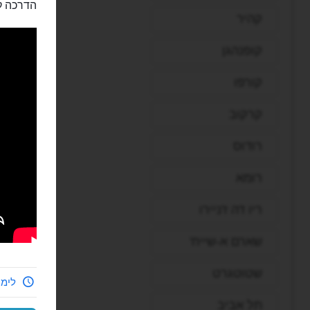
הדרכה ק
קהיר
קופנהגן
קורפו
קרקוב
רודוס
רומא
ריו דה ז'ניירו
שארם א-שייח'
שטוטגרט
לימי
תל אביב