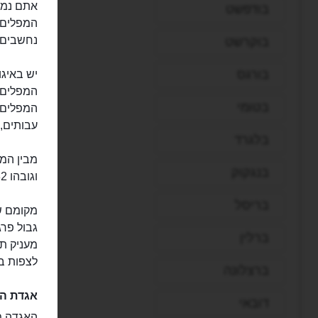
בודפשט
המפלים 
נחשבים 
בוקרשט
בורגס
בטומי
המפלים ה
עבותים, 
בלגרד
בנגקוק
וגובהו 82 מטרים והוא המרשים והגבוה מבין מפלי איגואסו.
בריסל
מקומם של
גבול פרג
ברלין
מעניק ת
לצפות ב
ברצלונה
אגדת הא
דובאי
האגדה מ