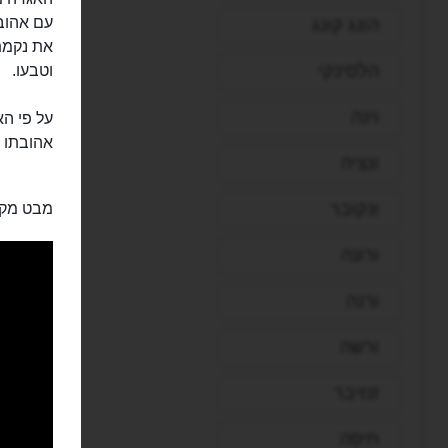
עם אהובת
הונג קונג
את נקמת
הלסינקי
וטבעו.
וינה
על פי הא
אהובתו ו
ונציה
ונקובר
מבט מקר
ורונה
ורנה
ורשה
זנזיבר
חיפה