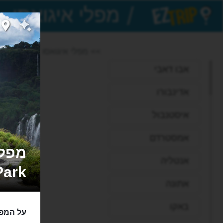
/
EZTrip
>> מפלי איגואסו
אבו דאבי
אדינבורו
איסטנבול
אמסטרדם
אנטליה
Park
אתונה
באקו
על המפל