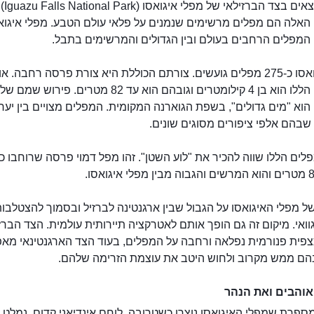
אתם נמצאים בצד הברזילאי של מפלי איגואסו ( Park
האלה הם מפלים מרשימים שנמנים על פלאי עולם הטבע. מפלי איגוא
המפלים הרחבים בעולם ובין הגדולים והמרשימים בתבל.
יש באיגואסו כ-275 מפלים גועשים. צורתם הכוללת היא צורת פרסה רחבה. א
המפלים הללו הוא בן 4 קילומטרים וגובהם הוא עד 82 מטרים. פירוש שמם של
וא "מים גדולים", בשפת הגוארנה המקומית. המפלים מצויים בין יער
שבהם אלפי ציפורים מסוגים שונים.
 מפלי האיגואסו על הגבול שבין ארגנטינה לברזיל ובסמוך להצטלבו
וואי. מיקום זה גם הופך אותם לאטרקציה תיירותית עולמית. הצד הברז
צפית פנורמית נפלאה ורחבה על המפלים, בעוד הצד הארגנטינאי מא
הם ממש מקרוב ולחוש היטב את עוצמת הזרימה שלהם.
והבים ואת הנהר
ספרת שמפלי האיגואסו נוצרו כשטרובה, לוחם אינדיאני קדום, נמלט