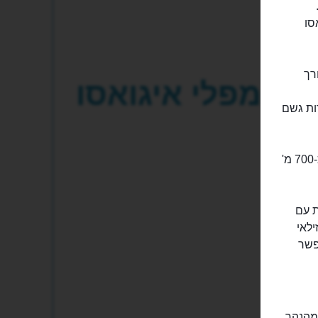
Iguazu Falls National).
סו
ורך
מפלי איגואסו
ות גשם
מבין המפלים הללו שווה להכיר את "לוע השטן". זהו מפל דמוי פרסה שרוחבו כ-700 מ'
ת עם
ילאי
פשר
 מהנהר