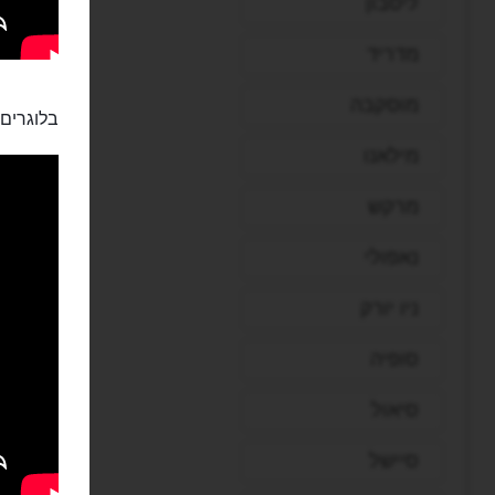
ליסבון
מדריד
מוסקבה
בלוגרים:
מילאנו
מרקש
נאפולי
ניו יורק
סופיה
סיאול
סיישל