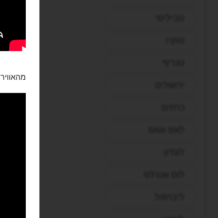
טביליסי
טוקיו
טנריף
מהאוויר:
ירושלים
כרתים
לאס וגאס
לונדון
לוס אנג'לס
ליברפול