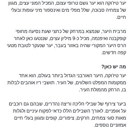
יער טיז'וקה הוא יער גשם טרופי עצום, המכיל המוני עצים, מגוון
של צמחיה סבוכה, שלל מפלי מים ואינספור מיני עופות ובעלי
חיים.
מרבית היער, שנמצא במרחק של כחצי שעת נסיעה מחופי
קופקבנה ואיפנמה, מכיל כ-9 מיליון עצים, שננטעו כאן לאחר
הרס היער המקורי שהיה באזור בעבר, יער שנעקר לטובת מטעי
קפה חדשים.
מה יש כאן?
יער טיז'וקה, היער האורבני הגדול ביותר בעולם, הוא אחד
ממקומות המפלט השלווים, של העיר. תושבי ריו אוהבים לבלות
בו, הרחק מהמולת העיר.
ביער צירוף של שבילי הליכה וריצה נהדרים, שבהם גם רוכבים
על אופניים. לאורך השבילים הללו כדאי לפקוח עיניים ולגלות
מאות סוגי צמחים, חרקים, ציפורים, קופים ומגוון בעלי חיים
אמזוניים נוספים.