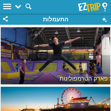
EZTrip
התעמלות
פארק הטרמפולינות