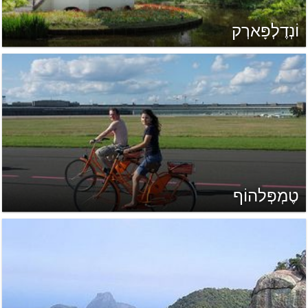
וֹנְדֶלְפָּארְק
טֶמְפְּלהוֹף