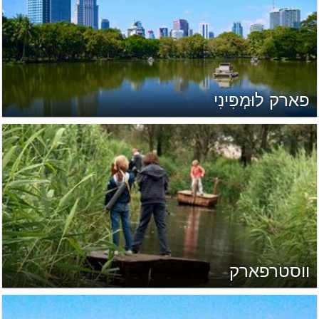
פארק לוּמְפִּינִי
ווסטרפארק