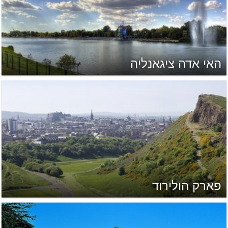
האי אדה ציגאנליה
פארק הולירוד