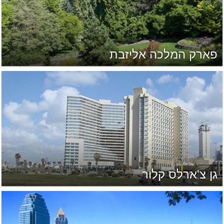
פארק המלכה אליזבת
גן צ'ארלס קלור