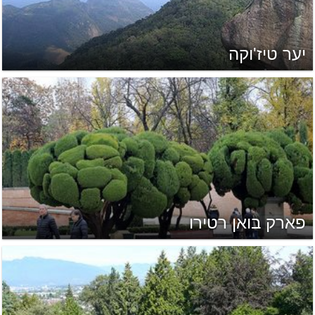
יער טיז'וקה
פארק בואן רטירו