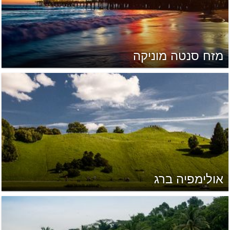
מזח סנטה מוניקה
אולימפיה ברג