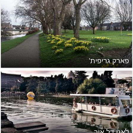
פארק גריפית'
לאגו דל אור