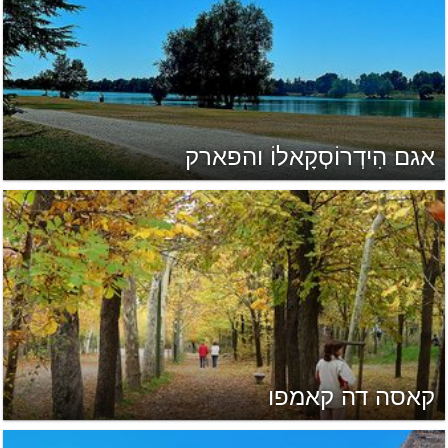
אגם הִידְרוֹסְקָאלוֹ והפארק
קאסה דה קאמפו