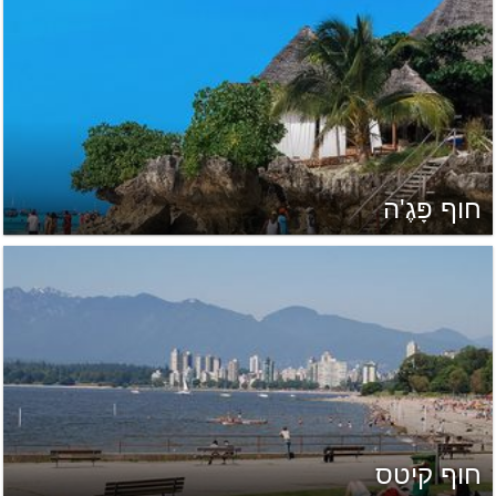
חוף פָּגֶ'ה
חוף קיטס