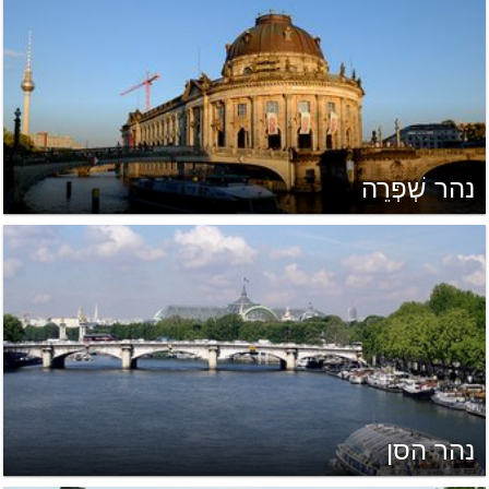
נהר שְׁפְּרֵה
נהר הסן