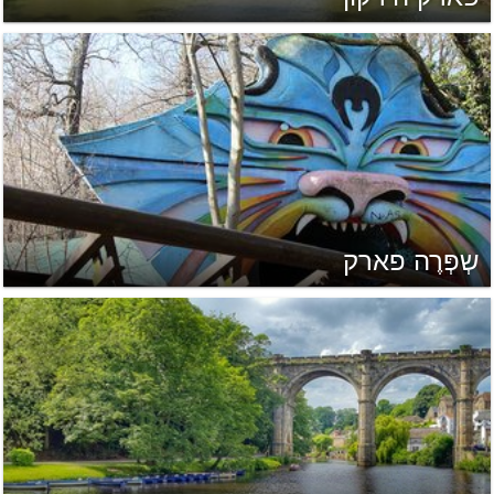
שְפְּרֶה פארק