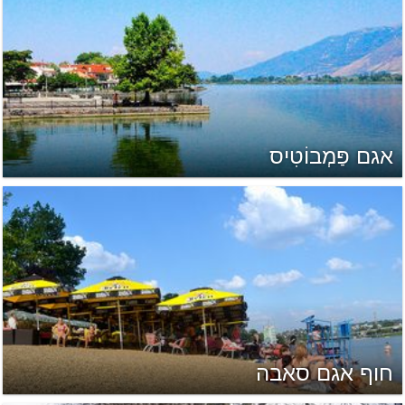
אגם פַּמְבוֹטִיס
חוף אגם סאבה