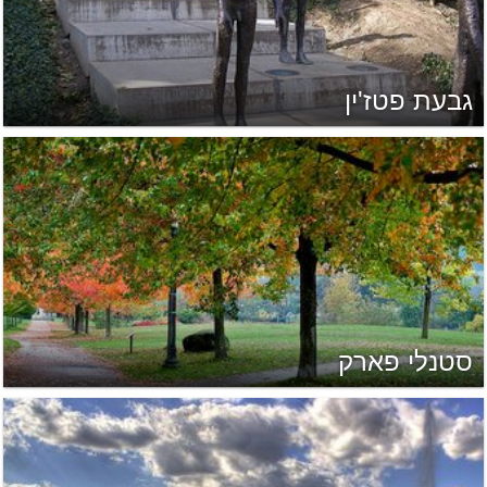
גבעת פטז'ין
סטנלי פארק