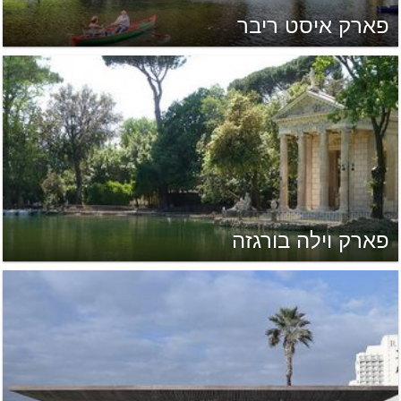
פארק איסט ריבר
פארק וילה בורגזה