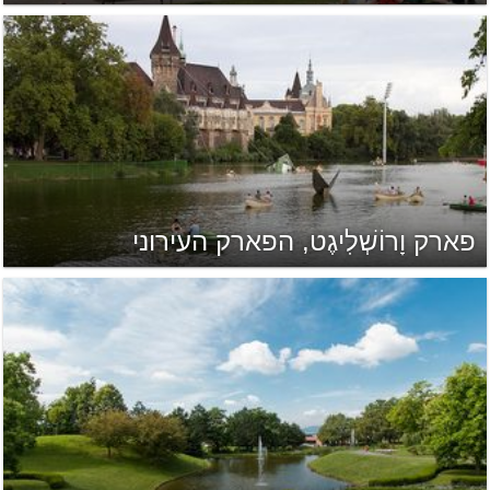
פארק וָרוֹשְׁלִיגֶט, הפארק העירוני