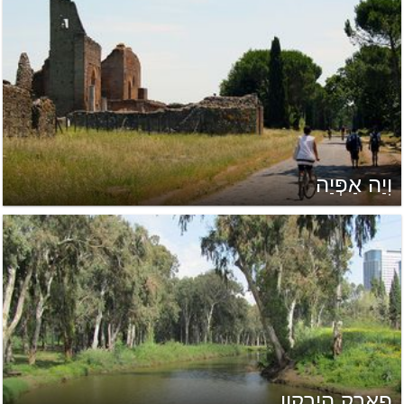
וִיַה אַפְּיַה
פארק הירקון