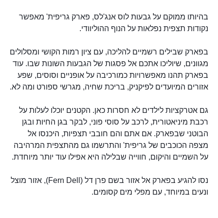
בהיותו ממוקם על גבעות לוס אנג'לס, פארק גריפית' מאפשר
נקודות תצפית נפלאות על הנוף ההוליוודי.
בפארק שבילים רשמיים להליכה, עם ציון רמות הקושי ומסלולים
מגוונים, שיוליכו אתכם אל פסגות של הגבעות השונות שבו. עוד
בפארק תהנו מאפשרויות כמורכיבה על אופניים וסוסים, שפע
אזורים המיועדים לפיקניק, בריכת שחיה, מגרשי ספורט ומה לא.
גם אטרקציות לילדים לא חסרות כאן. הקטנים יוכלו לעלות על
רכבת מיניאטורית, לרכב על סוסי פוני, לבקר בגן החיות ובגן
הבוטני שבפארק. אם אתם והם חובבי תצפיות, היכנסו אל
מצפה הכוכבים של גריפית' והתרשמו גם מהתצפית המרהיבה
על השמיים והיקום, חווייה שבלילה היא אפילו עוד יותר מיוחדת.
נסו להגיע בפארק אל אזור בשם פרן דל (Fern Dell), אזור מוצל
ונעים במיוחד, עם מפלי מים קסומים.