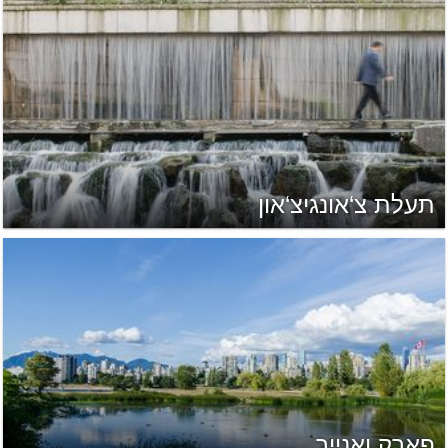
תעלת צ‘אונגיצ‘און
פארק ואנייר