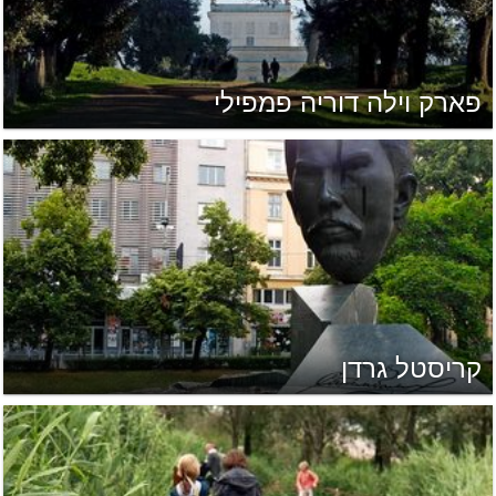
פארק וילה דוריה פמפילי
קריסטל גרדן