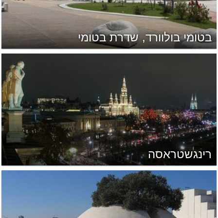
בטומי בולוורד, שדרת בטומי
רינגשטראסה