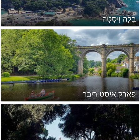
בֵּלָה וִיסְטָה
פארק איסט ריבר