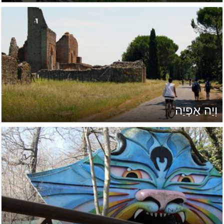
וִיַה אַפְּיַה