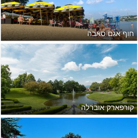
חוף אגם סאבה
קורפארק אוברלה