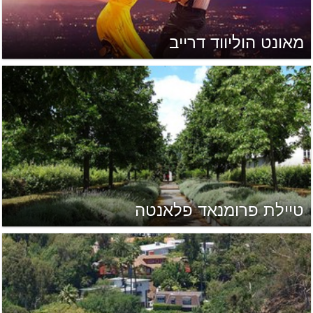
מאונט הוליווד דרייב
טיילת פרומנאד פלאנטה