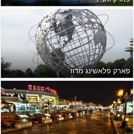
פארק פלאשינג מדוז