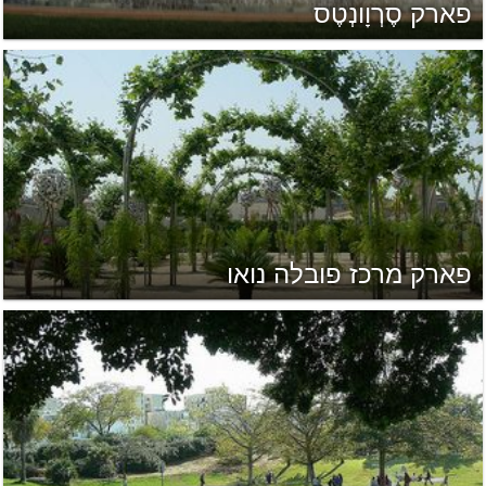
פארק סֶרְוָונְטֶס
פארק מרכז פובלה נואו