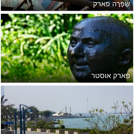
שְפְּרֶה פארק
פארק אוסטר