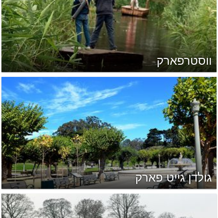
ווסטרפארק
גולדן גייט פארק