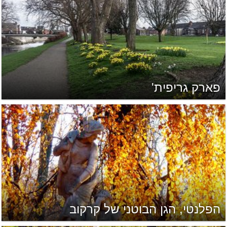
פארק גריפית'
הפלנטי, הגן הבוטני של קרקוב