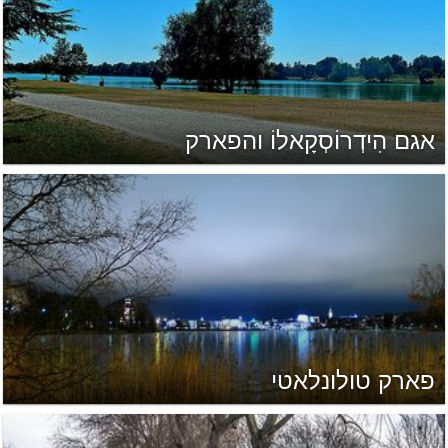
אגם הִידְרוֹסְקָאלוֹ והפארק
פארק טולונלאטי