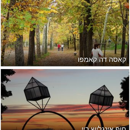
קאסה דה קאמפו
חוף אינגליש ביי