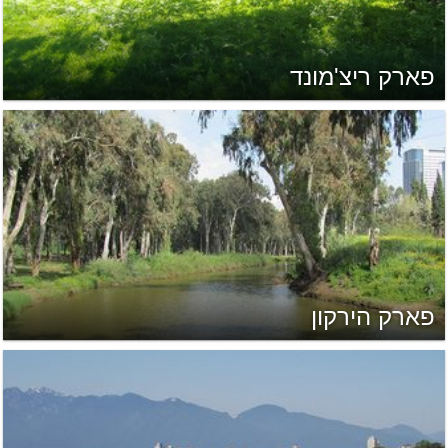
פארק ריצ'מונד
פארק הירקון