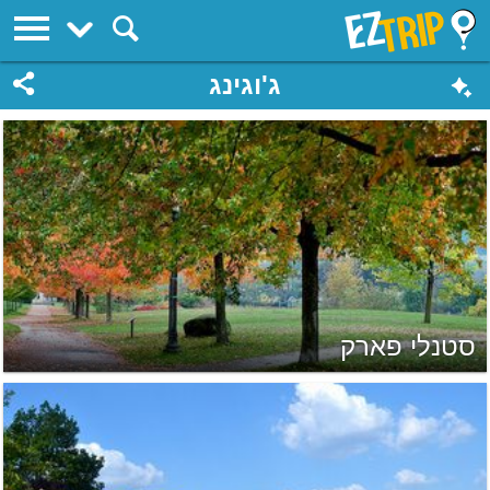
EZTrip
ג'וגינג
סטנלי פארק