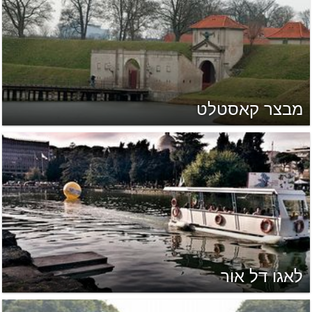
מבצר קאסטלט
לאגו דל אור