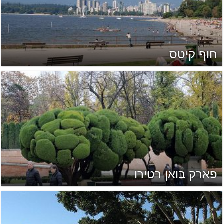
חוף קיטס
פארק בואן רטירו