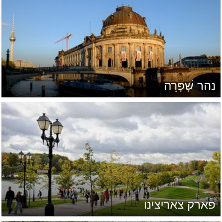
נהר שְׁפְּרֵה
פארק צאריצינו