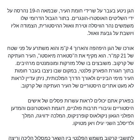
הגן ניטע בעבר על שרידי חומת העיר, שבמאה ה-19 נהרסה על
ידי השליטים האוסטרו-הונגרים. בתור הגבול הדרומי שלו
משמשים נהר הוויסלה וטירת וואוול ההיסטורית, הצמודה אליו
ויושבת על גבעת וואוול.
אורכו של הגן היפהפה והארוך 4 ק"מ והוא משתרע על פני שטח
של 21 קמ"ר. הוא מקיף את ה"סטארה מיאסטו", העיר העתיקה
של קרקוב. משובצים בו שלל מזרקות ומונומנטים מרהיבים.
בתוך חגורת הפארק פלנטי, במקום שבו ניצבו בעבר חומות
העיר מימי הביניים ולאורך הדרך המלכותית, ניתן עדיין לראות
לא מעט אתרים היסטוריים של העיר העתיקה של קרקוב.
בפארק אתם יכולים לראות עשרות פסלים של אישים
היסטוריים וגיבורי תרבות פולניים, דוגמת האסטרונום והמדען
הפולני הגאון ניקולאוס קופרניקוס, המלכה ידוויגה, המלך
ולדיסלב השני יגילו ויאן מטויקו.
לתושבי קרקוב משמש הפלנטי בין השאר כמסלול הליכה וריצה