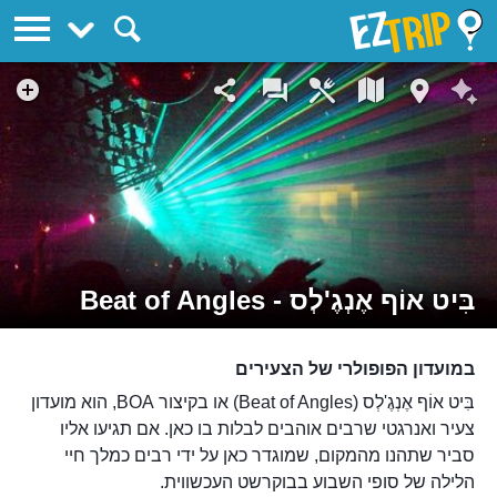
EZTrip
בִּיט אוֹף אֶנְגֶ'לְס - Beat of Angles
במועדון הפופולרי של הצעירים
בִּיט אוֹף אֶנְגֶ'לְס (Beat of Angles) או בקיצור BOA, הוא מועדון
צעיר ואנרגטי שרבים אוהבים לבלות בו כאן. אם תגיעו אליו
סביר שתהנו מהמקום, שמוגדר כאן על ידי רבים כמלך חיי
הלילה של סופי השבוע בבוקרשט העכשווית.