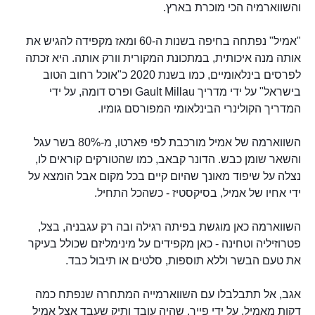
והשווארמיה הכי מוכרת בארץ.
"אמיל" נפתחה בחיפה בשנות ה-60 ומאז מקפידה להגיש את
אותה מנה איכותית, במתכונת המקורית וורק אותה. היא זכתה
לפרסים בינלאומיים, כמו בשנת 2020 כ"אוכל רחוב הטוב
בישראל" על ידי מדריך Gault Millau ופרס דומה, על ידי
המדריך הקולינרי הבינלאומי המפורסם גומיו.
השווארמה של אמיל מורכבת לפי פארטו, מ-80% בשר עגל
והשאר שומן כבש. הדונר קבאב, כמו שהטורקים קוראים לו,
נצלה על שיפוד מאונך שהיום קיים בכל מקום אבל הומצא על
ידי אחיו של אמיל, בסיקסטיז - כשהכל התחיל.
השווארמה כאן מוגשת בפיתה רגילה ובה רק עגבניה, בצל,
פטרוזיליה וטחינה - כאן מקפידים על מינימליזם שכולל בעיקר
את טעם הבשר וללא תוספות, סלטים או תיבול כבד.
אגב, אל תתבלבלו עם השווארמייה המתחרה שנפתח כמה
דקות מאמיל, על ידי פייר, שהיה עובד ותיק שעבד אצל אמיל