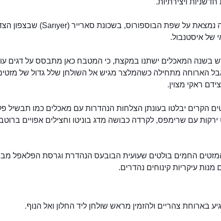
חדשניות ויצירתיות.
המסעדה נמצאת על שפת הבוספורוס, בשכונת סארייר (Sarıyer) שבצפון 
 של איסטנבול.
ש בשנה המאכלים ישתנו במקצת, כי המטבח כאן מתבסס על דגים עונ
בל הארוחה מתחילה כשהמלצר מגיש אל השולחן שלל גדול של מזטים
ידם ראקי מצוין.
סט באליק
טים הקרים יבלטו בעונתן הצלחות הנהדרות עם מאכלים כמו תבשיל פ
ירקות עם שרימפס, לקרדה כבושה מדג בוניטו וחצילים אפויים ברוטב
מזטים החמים בולטים שעועית הבובעס הנהדרת וגרסת הפלאפל מבש
ם מנות עיקריות קינוחים נהדרים.
יע בארוחת צהריים ולהזמין מראש שולחן ליד החלון ואל הנוף.