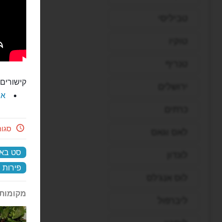
טביליסי
טוקיו
טנריף
קישורים 
ירושלים
את
כרתים
סגו
לאס וגאס
סט באל
לונדון
פירות י
לוס אנג'לס
מקומות 
ליברפול