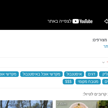
מצורפים:
ר
ר
יק
‏
דגים
‏
איסטנבול
‏
מקדשי אוכל באיסטנבול
‏
מקדשי אוכ
ם
‏
מטבח מקומי
‏
$$$
‏
קרובים לטיול:
2.4km