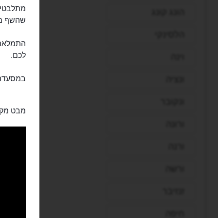
מתלבטים 
הונג קונג
שהשף ממ
הלסינקי
התמלאתם
לכם.
וינה
ונציה
במסעדה 
ונקובר
מבט מקר
ורונה
ורנה
ורשה
זנזיבר
חיפה