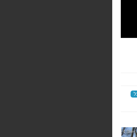
ל
‏
4.3km