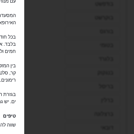
עם מנות 
בודפשט
בוקרשט
האירופאי
בורגס
בכל חוד
בלבד. א
בטומי
חמים ולצ
בלגרד
בין המז
בנגקוק
קר, סלט 
רימונים.
בריסל
בגזרת ה
ברלין
ים. יש ג
ברצלונה
טיפים
שווה להג
דובאי