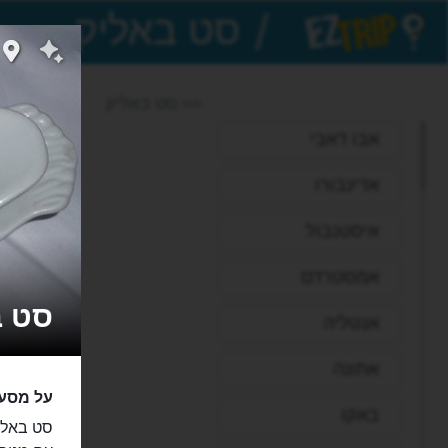
/
EZTrip
>> סט באליק
אבו דאבי
אדינבורו
איסטנבול
אמסטרדם
סט באלי
אנטליה
אתונה
על מסעד
באקו