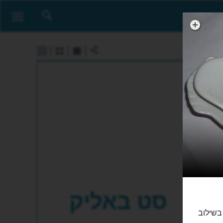
סט באליק
רתי בשילוב