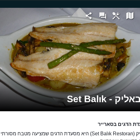
ק - Set Balık
ת הדגים בסארייר
סט באליק (Set Balık Restoran) היא מסעדת הדגים שמציעה מטבח מסו