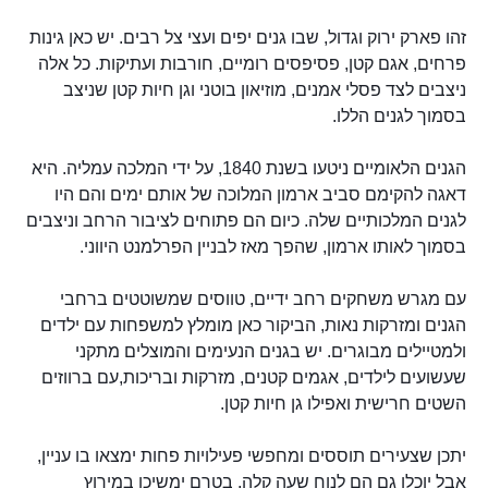
זהו פארק ירוק וגדול, שבו גנים יפים ועצי צל רבים. יש כאן גינות
פרחים, אגם קטן, פסיפסים רומיים, חורבות ועתיקות. כל אלה
ניצבים לצד פסלי אמנים, מוזיאון בוטני וגן חיות קטן שניצב
בסמוך לגנים הללו.
הגנים הלאומיים ניטעו בשנת 1840, על ידי המלכה עמליה. היא
דאגה להקימם סביב ארמון המלוכה של אותם ימים והם היו
לגנים המלכותיים שלה. כיום הם פתוחים לציבור הרחב וניצבים
בסמוך לאותו ארמון, שהפך מאז לבניין הפרלמנט היווני.
עם מגרש משחקים רחב ידיים, טווסים שמשוטטים ברחבי
הגנים ומזרקות נאות, הביקור כאן מומלץ למשפחות עם ילדים
ולמטיילים מבוגרים. יש בגנים הנעימים והמוצלים מתקני
שעשועים לילדים, אגמים קטנים, מזרקות ובריכות,עם ברווזים
השטים חרישית ואפילו גן חיות קטן.
יתכן שצעירים תוססים ומחפשי פעילויות פחות ימצאו בו עניין,
אבל יוכלו גם הם לנוח שעה קלה, בטרם ימשיכו במירוץ