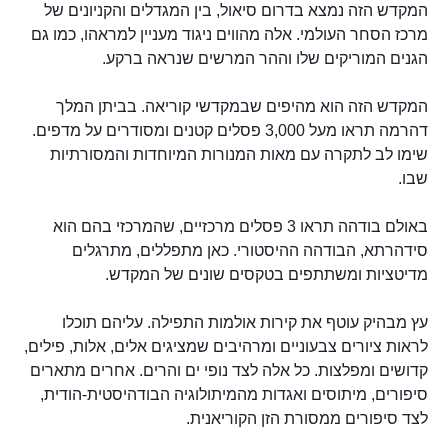
המקדש הזה נמצא בדרום סיאול, בין המגדלים והקניונים של
מרכז הסחר העולמי. אלה מהווים ניגוד מעניין למראהו, כמו גם
הגנים המוריקים שלו וההר המרשים שנראה ברקע.
המקדש הזה הוא מהיפים שבמקדשי קוריאה. בביתן המלך
דהרמה תראו מעל 3,000 פסלים קטנים ומסודרים על מדפים.
שימו לב לתקרה עם מאות המנורות המיוחדות והמסורתיות
שבו.
באולם בודהה תראו 3 פסלים מרכזיים, שהמרכזי בהם הוא
סידהרתא, הבודהה ההיסטורי. כאן מתפללים, מתרגלים
מדיטציות ומשתתפים בטקסים שונים של המקדש.
עץ מבהיק עוטף את קירות אולמות התפילה. עליהם תוכלו
לראות ציורים צבעוניים ומרהיבים שמציגים אלים, אלות, פילים,
קדושים ומפלצות. כל אלה לצד נופי ים והרים. אחרים מתארים
סיפורים, מיתוסים ואגדות מהמיתולוגיה הבודהיסטית-הודית,
לצד סיפורים ממסורת הזן הקוריאנית.