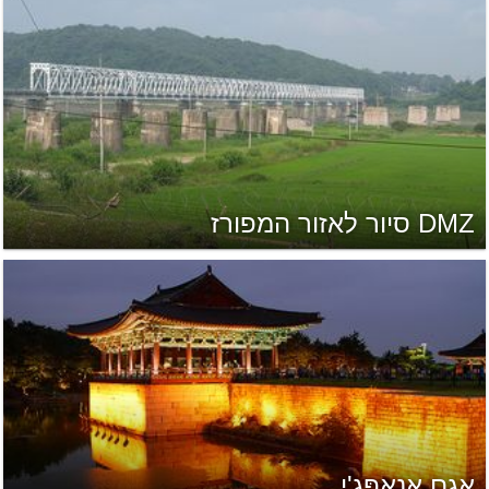
DMZ סיור לאזור המפורז
אגם אָנאָפּג'י