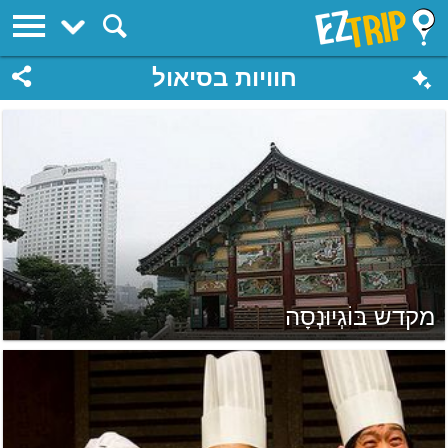
EZTrip
חוויות בסיאול
מקדש בּוֹגְיוּנְסָה