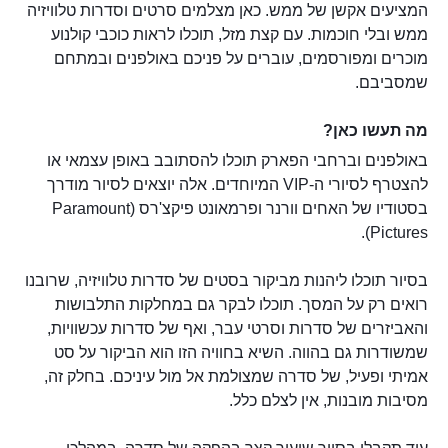
המציעים אקשן של ממש. כאן מצלמים סרטים וסדרות טלוויזיה
ממש ובלי חוכמות. עם קצת מזל, תוכלו לראות כוכבי קולנוע
מוכרים ומפורסמים, עוברים על פניכם באולפנים ובמתחם
שמסביבם.
מה תעשו כאן?
באולפנים וברחבי הפארק תוכלו להסתובב באופן עצמאי או
להצטרף לסיורי ה-VIP המיוחדים. אלה יוצאים לסיור מודרך
בסטודיו של האחים וורנר ופרמאונט פיקצ'רס (Paramount
Pictures).
בסיור תוכלו ליהנות מביקור בסטים של סדרות טלוויזיה, שרובנו
רואים רק על המסך. תוכלו לבקר גם במחלקות התלבושות
והאביזרים של סדרות וסרטי עבר, ואף של סדרות עכשוויות,
שמשודרות גם בהווה. השיא בחוויה הזו הוא הביקור על סט
אמיתי ופעיל, של סדרה שמצולמת אל מול עיניכם. בחלק זה,
מסיבות מובנות, אין לצלם כלל.