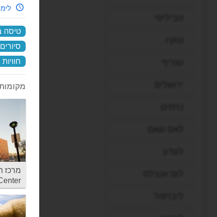
לימי
טביליסי
טיסה ב
טוקיו
סיורים
חוויות 
טנריף
ירושלים
מקומות 
כרתים
לאס וגאס
לונדון
מרכז ה
לוס אנג'לס
Center
ליברפול