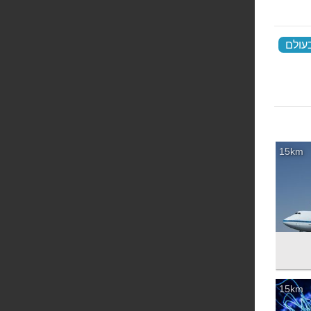
בעולם
‏
15km
15km