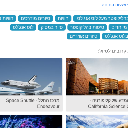
 ושעות פתיחה
הליקופטר מעל לוס אנג'לס
‏
חוויות
‏
סיורים מודרכים
‏
חוויות 
 מיוחדים
‏
טיסות בהליקופטר
‏
סיור במסוק
‏
לוס אנג'לס
‏
בלוס אנג'לס
‏
סיורים אוויריים
‏
קרובים לטיול:
15km
מדע של קליפורניה -
מרכז החלל - Space Shuttle
Endeavour
California Science 
15km