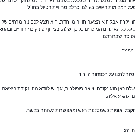
אזור מנקודת מבט מיוחדת. ככלל, בשנים האחרונות מתחזק הטרנד של
ל המקומות היפים בעולם, כחלק מחוויית הטיול בחו"ל.
ו יקרה אבל היא מציעה חוויה מיוחדת. היא תציג לכם נוף מרהיב של 
על כל האתרים המוכרים כל כך שלה, בצירוף פינוקים ייחודיים ובהת
טיסה שבחרתם.
טיסה בהליקופטר מעל לוס אנג'לס
נעימה!
יור לחצו על הכפתור הוורוד.
לנו כאן הוא נקודת יציאה פופולרית, אך יש לוודא מהי נקודת היציאה ב
ולהגיע אליה.
קבלו אזניות כשמסננות רעש ומאפשרות לשוחח בקשר.
וויה: