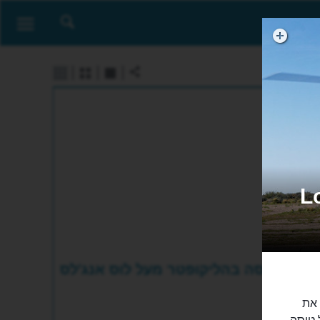
ל לוס אנג'לס - Los
טיסה בהליקופטר מעל לוס אנג'לס
Los A) תציג לכם את