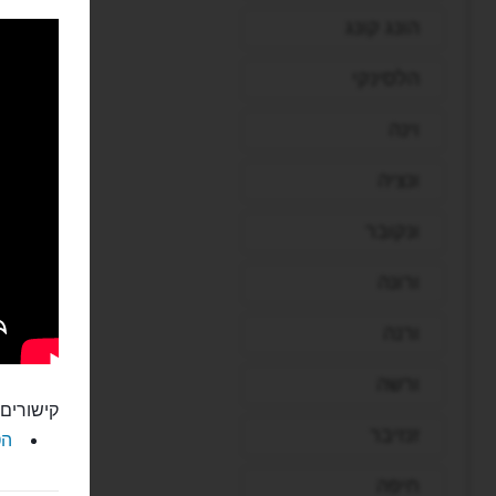
הונג קונג
הלסינקי
וינה
ונציה
ונקובר
ורונה
ורנה
ורשה
קישורים 
זנזיבר
הט
חיפה