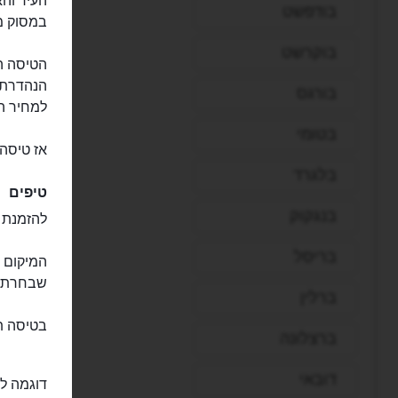
העיר וה
בודפשט
במסוק מע
בוקרשט
הטיסה הז
הנהדרת, 
בורגס
למחיר ה
בטומי
אז טיסה 
בלגרד
טיפים
בנגקוק
להזמנת ס
בריסל
המיקום ש
שבחרתם 
ברלין
בטיסה ת
ברצלונה
דובאי
דוגמה לח