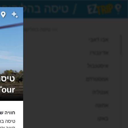
/
EZTrip
>> טיסה בהליקופטר מעל לוס
אבו דאבי
אדינבורו
איסטנבול
אמסטרדם
Tour
אנטליה
אתונה
חוויה ש
באקו