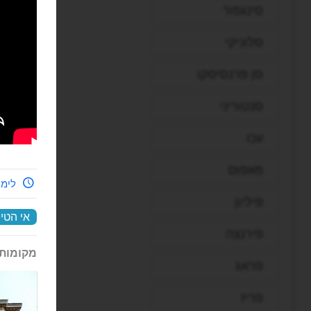
סינגפור
סלוניקי
סן פרנסיסקו
סנטוריני
עכו
פאפוס
לימי
פיליון
אי הטי
פירנצה
מקומות 
פראג
פריז