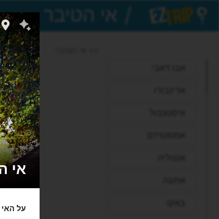
/
EZTrip
>> אי הטיבר
אבו דאבי
אדינבורו
איסטנבול
אמסטרדם
אנטליה
אי הטִיבֶּ
אתונה
באקו
על האי 