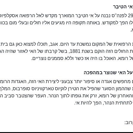
אי הטִיבֶּר
י הטִיבֶּר
בשנת 291 לפנה"ס נבנה על אי הטִיבֶּר המוארך מקדש לאל הרפואה אסקלפיוס
לו הפך למקודש. באותה תקופה היו מגיעים אליו חולים ובעלי מום בכוו
.
רפואית של המקום נמשכת עד היום. אגב, תוכלו למצוא כאן גם בית 
יהודי. בית החולים הזה הוקם בשנת 1881, בשל קרבתו של האי לאזור שהיה 
ל רומא. האוכל בו היה אז כשר וללא סממנים נוצריים.
ל האי שנוצר במהפכה
חפשים אגדה או סיפור יותר צבעוני ליצירת האי הזה, האגדות הרומי
ההמון הסוער שהפיל את הטירן לוקיוס טארקוויניוס סופרבוס, המלך
והאחרון של רומא, זרק את גופתו לתוך הנהר. העפר שהצטבר סביב ה
תחתית הנהר, הפך להיות אי.
וב: