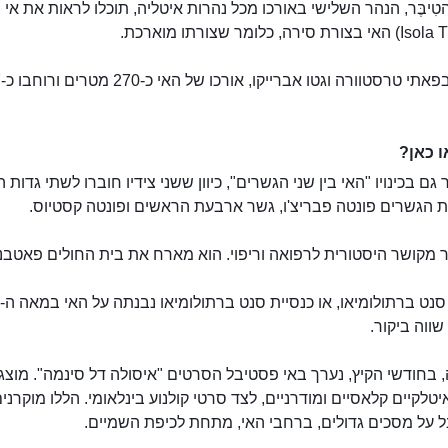
טִיבֶּר, הנהר השלישי באורכו מכל נהרות איטליה, תוכלו לראות את אי 
ממוק
 כאן?
 גם בכינויו "האי בין שני הגשרים", כיוון ששני צידיו חוברו לשתי גדות 
 הגשרים פונטה פבריצ'ו, גשר ארבעת הראשים ופונטה קסטיוס.
 מקושר היסטורית לרפואה וריפוי. הוא מארח את בית החולים פאטבנ
ווה ביקור.
 בחודשי הקיץ, נערך באי פסטיבל הסרטים "איסולה דל סינמה". מוצגי
טלקיים קלאסיים ומודרניים, לצד סרטי קולנוע בינלאומי. הללו מוקרני
 על מסכים גדולים, ברחבי האי, מתחת לכיפת השמיים.