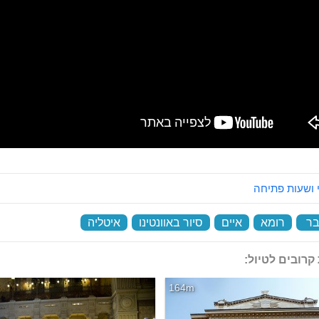
 ושעות פתיחה
בר
‏
רומא
‏
איים
‏
סיור באוונטינו
‏
איטליה
‏
קרובים לטיול:
164m