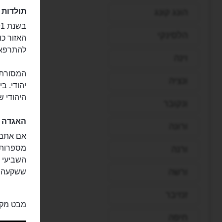
תולדות א
הונג קונג
הלסינקי
האזור כו
להתרפא
וינה
המסורת ה
ונציה
היהודי ש
ונקובר
האגדה ע
ורונה
אם אתם מ
מספרות ש
ורנה
השביעי 
ורשה
ששקעה ל
זנזיבר
מבט מקר
חיפה