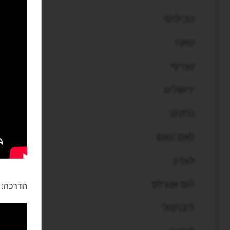
טביליסי
טוקיו
טנריף
ירושלים
כרתים
לאס וגאס
לונדון
לוס אנג'לס
הדרכה:
ליברפול