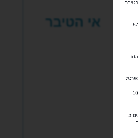
הטיבר
אי הטיבר
ם בפאתי טרסטוורה וגטו אברייקו, אורכו של האי כ-270 מטרים ורוחבו כ-67
הנהר
פרטלי.
בזיליקת סנט ברתולומיאו, או כנסיית סנט ברתולומיאו נבנתה על האי במאה ה-10
ם בו
ם