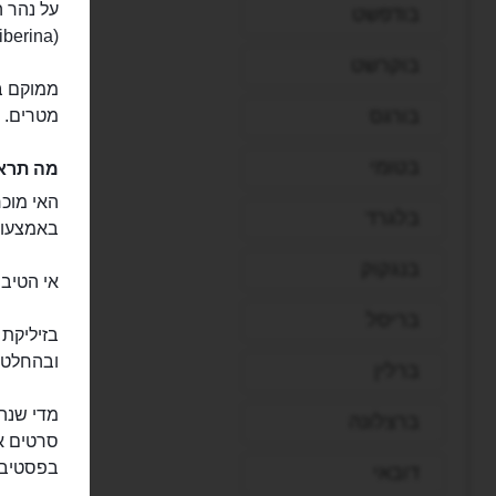
על נהר ה
בודפשט
(Isola Tiberina) האי בצורת סירה, כלומר שצורתו מוארכת.
בוקרשט
בורגס
מטרים.
בטומי
מה תראו
האי מוכר
בלגרד
באמצעות
בנגקוק
אי הטיבר
בריסל
ובהחלט ש
ברלין
מדי שנה,
ברצלונה
סרטים אי
בפסטיבל
דובאי