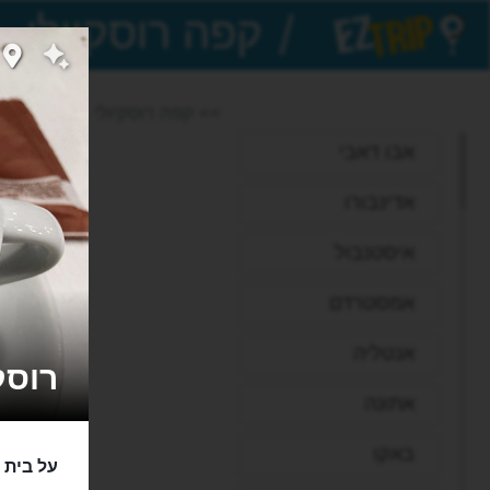
/
EZTrip
>> קפה רוסקיולי
אבו דאבי
אדינבורו
איסטנבול
אמסטרדם
אנטליה
רוסקיולי
אתונה
באקו
על בית 