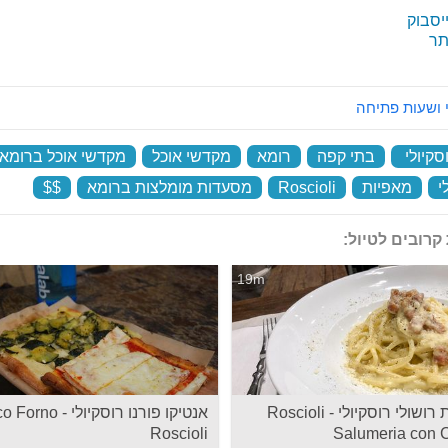
יסבוק
ר
 ושעות פתיחה
סקיולי
‏
בתי קפה
‏
רומא
‏
מקדשי אוכל
‏
מקדשי אוכל ברומא
י
‏
מאפיות
‏
Roscioli
‏
מסעדות מומלצות ברומא
‏
$$
‏
קרובים לטיול:
19m
מסעדת רושולי רוסקיולי - Roscioli
אנטיקו פורנו רוסקיולי -
Roscioli
Salumeria con 