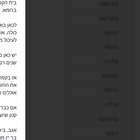
בודפשט
ברומא.
בוקרשט
לכאן באי
בורגס
לעיכול מ
בטומי
יש כאן מ
בלגרד
שנים רבו
בנגקוק
אז בקפה 
את ההזמ
בריסל
אוכלים ו
ברלין
אם כבר י
קטן שיש 
ברצלונה
אגב, בית
דובאי
בר יין מ