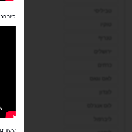
טביליסי
סיור הרו
טוקיו
טנריף
ירושלים
כרתים
לאס וגאס
לונדון
לוס אנג'לס
ליברפול
קישורים 