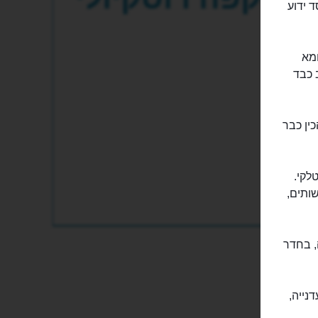
 מוסד ידוע
ומא
בבוקר, כי החלב כבד
ין כבר
לקי.
ותים,
, בחדר
נייה,