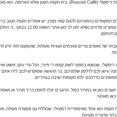
בית הקפה ריסקולי (Roscioli Caffè), בית הקפה הקטן ומלא הארומה, הוא
ם המקומיים בהמוניהם ללגום קפה מצוין, יש אומרים הקפה הטוב בר
כולה, או קפוצ'ינו מדהים (שלא יתנו לך כאן אחרי השעה 11:00 
בחינתם).
בחר של מאפים טריים וטעימים ועוגיות מעולות, שהמקום הזה יודע להכ
ת.
ריסקולי, שנמצא בסמוך לשוק קמפו די פיורי, הכל טרי וחם, פשוט ואיט
נה יגישו לכם לדלפק שלפניכם, בר ההגשה שמוקדש לכם. לידו אתם ש
רוסקיולי קפה
ממשיכים בדרככם, ללא מקומות ישיבה בצהריים.
ושבים כאן אז במחיר כפול. הרעבים יוכלו להזמין כריך מהיר או מאפה
כאן מאחור.
 הקפה הוא אחד מאימפריית רסקיולי, שכוללת גם מסעדה מעולה, מעד
ובחר ופיצריה מצוינת.