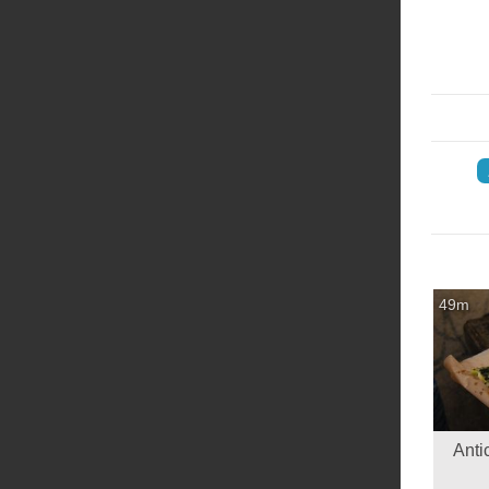
‏
49m
 Antico Forno