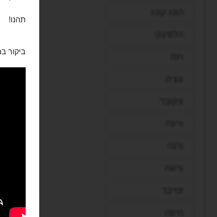
הונג קונג
תהנו!
הלסינקי
ביקור במ
וינה
ונציה
ונקובר
ורונה
ורנה
ורשה
זנזיבר
חיפה