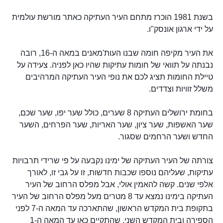
בשנת 1981 הוכרז מתחם העיר העתיקה כאתר מורשת עולמית
על ידי ארגון אונסק"ו.
את העיר מקיפה חומה שבנו העות'מאנים במאה ה-16, רובה
נבנתה על תוואי של חומות עתיקות שהיו כאן לפניה. צעידה על
טיילת החומות תציג לכם את נופי העיר העתיקה המרהיבים
משלל זוויות וצדדים.
בחומת ירושלים העתיקה 8 שערים, כולל שער יפו, שער שכם,
שער האשפות, שער ציון, שער האריות, שער הפרחים, השער
החדש ושער הרחמים שסגור.
צורתה של העיר העתיקה של ימינו נקבעה על פי שרידי תרבויות
עתיקות, שעליהם נוספו שכבות חדשות, זו על גבי זו, לאורך
אלפי שנים. קשה להאמין אולי, אבל מפלס הרחוב של העיר
העתיקה בימינו נמצא עד 8 מטרים מעל מפלס הרחוב של העיר
בתקופת בית המקדש הראשון, שהתארכה עד המאה ה-7 לפני
הספירה ובית המקדש השני, שהתקיים כאן עד המאה ה-1