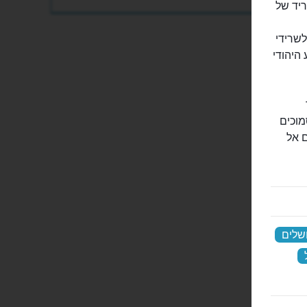
וא שריד של
שרידי
בע היהודי
מוכים
 אל
ושלים
‏
‏