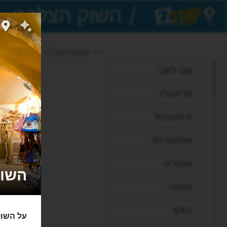
/
EZTrip
>> השוק הצלבני
אבו דאבי
אדינבורו
איסטנבול
אמסטרדם
אנטליה
השוק הצלב
אתונה
באקו
על השוק