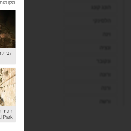
מקומות 
הונג קונג
הלסינקי
וינה
ונציה
הבית השרוף 
ונקובר
ורונה
ורנה
ורשה
זנזיבר
l Park
חיפה