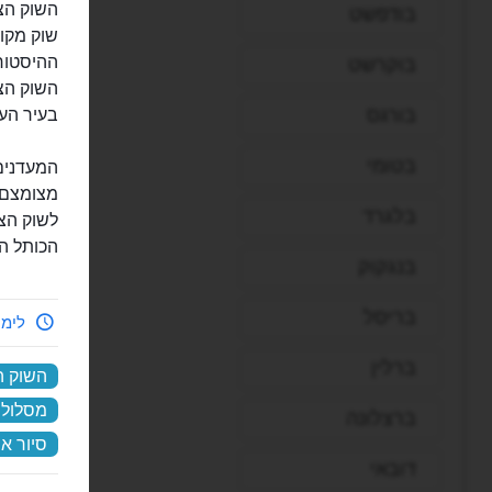
בודפשט
שוק מקו
ההיסטור
בוקרשט
בורגס
בעיר העת
בטומי
המעדנים
מצומצם ל
בלגרד
לשוק הצ
הכותל המ
בנגקוק
בריסל
לימי
ברלין
השוק ה
מסלול 
ברצלונה
סיור או
דובאי