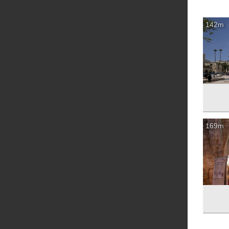
142m
169m