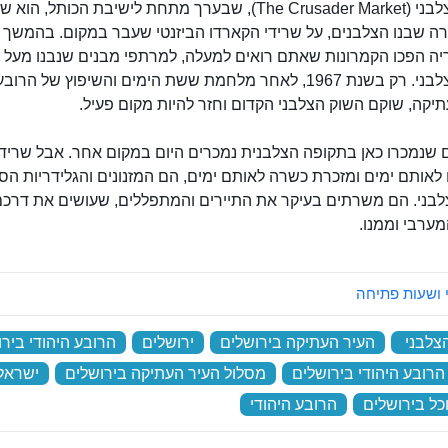
השוק הצלבני (The Crusader Market), שבערך מתחת לישיבת הכותל, ה
רה שבנו הצלבנים, על שרידי הקארדו הביזנטי שעבר במקום. בהמשך
יה הפכו הקמרונות שאתם רואים למעלה, למרתפי מבנים שנבנו מעל ל
השוק הצלבני. רק בשנת 1967, לאחר מלחמת ששת הימים והשיפוץ של הרו
יקה, שוקם השוק הצלבני הקדום וחזר להיות מקום פעיל.
 שנמכרו כאן בתקופה הצלבנית נמכרים היום במקום אחר. אבל שריד
אותם ימים ומזכרת כשרה לאותם ימים, הם המזנונים והגלידריות הס
לבני. הם משרתים בעיקר את התיירים והמתפללים, שעושים את דרכם
ערבי וממנו.
 ושעות פתיחה
צלבני
‏
העיר העתיקה בירושלים
‏
ירושלים
‏
הרובע היהודי ביר
הרובע היהודי בירושלים
‏
מסלול העיר העתיקה בירושלים
‏
ישראל
כל בירושלים
‏
הרובע היהודי
‏