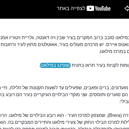
מילאנו סובב ברוב המקרים בציר שבין ויה דאנטה, גלריית ויטוריו אמנ
ואנוס איירס. יש מרכזים מעולים בעיר, אאוטלטים מחוץ לעיר ורחובות 
במרכז מילאנו.
מות לקניות בעיר תראו בתגית
שופינג במילאנו
.
ועדונים, ברים ופאבים, שפעילים עד לשעות הקטנות של הלילה, חיי 
הם סוערים ותוססים. שני מוקדי הבילויים העיקריים בעיר הם רובע ב
ילי:
רובע בררה (Brera), שמצפון למרכז העיר - הוא רובע הבילויים של מילאנו. ה
לות למרכז הבילוי החזק של צעירי מילאנו והתיירים המבקרים בה. הוא