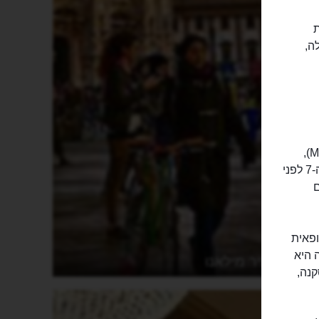
ת
ה,
מרכז העיר העתיקה של ימינו הוא של העיר הרומאית "מדיולאנום" (Mediolanum),
ממנה תיוולד מילאנו של היום. ואכן, לידתה של העיר מילאנו היא באזור המאה ה-7 לפני
ם
פאית
 היא
העיר מילאנו
קנה,