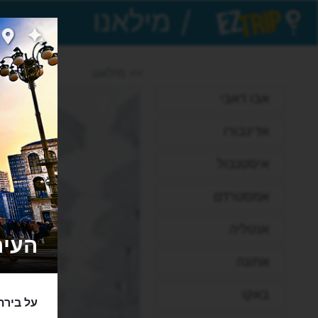
/
EZTrip
>> מילאנו
אבו דאבי
אדינבורו
איסטנבול
אמסטרדם
אנטליה
העיר מ
אתונה
באקו
על בירת