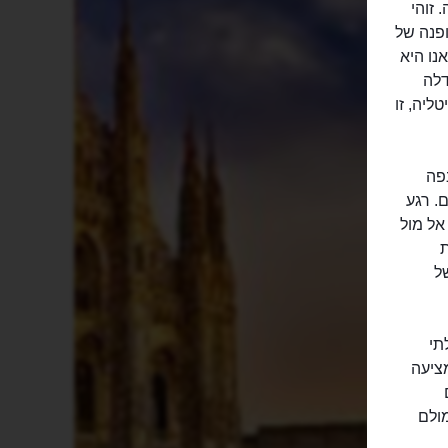
זוהי
פנה של
נו היא
דלה
ליה, זו
בפה
. רגע
אל מול
ת
ל
תי
ציעה
מולם