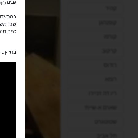
גבינה קר
קהיר
קופנהגן
שבהמשך 
כמה מהמ
קורפו
קרקוב
בתי קפה 
רודוס
רומא
ריו דה ז'ניירו
שארם א-שייח'
שטוטגרט
תל אביב