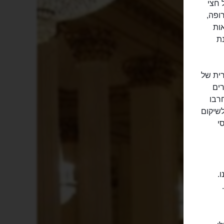
ל חצי
ופה,
ות
ת
רית של
רים
רבו
שיקום
י
.