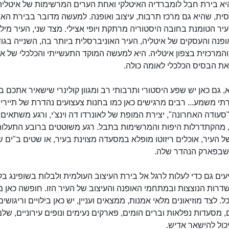
יא בירת חבל לומברדיה האיטלקי ואחת הערים המרשימות של איטליה. 
סית, שהיא גם מרכז תרבות, עיצוב ואופנה. למעשה מדובר בבירת האו
עיר הטומנת בחובה היסטוריה מרתקת ויופי אצילי. מצד שני, העיר מילא
פנה והעסקים של איטליה, העיר האוניברסלית ביותר בה, השנייה בגו
המרכזית בצפון איטליה. היא למעשה המוקד התעשייתי והכלכלי של איט
את הבסיס הכלכלי לאומה כולה.
, גם כאן יש שפע היסטורי ותרבותי רב ומגוון קולינרי שישאיר אתכם 
תי משמע... רבים מרגישים כאן כמו בחנות צעצועים נהדרת של תיירים
סעודה האחרונה", יצירת המופת של לאונרדו דה וינצ'י, ורגע משתאים 
, מהקתדרלות היפות והמרשימות בתבל. רגע משוטטים ברובע התעלו
 העיר, אוכלים ריזוטו מופלא במסעדה מצוינת בעיר, או שטים ב"ים ש
 שבפארק הנהדר שלה.
עים גם כדי לעלות לרגל אל בירת העיצוב העולמית ולבלות בשופינג בל
דרות הנוצצות ובמתחמי האופנה והעיצוב של העיר הזו. חופשה כאן מ
. לצד מוזיאונים מלאי אמנות, ממצאים ועניין, יש כאן בילויים וריגושים
 מסעדות נפלאות וברים הומים, פארקים נעימים ונופים עירוניים, של
כול להישאר אדיש.