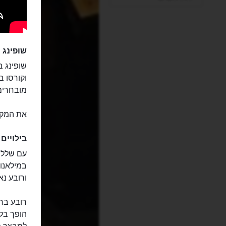
שופינג
שופינג ב
וקורסו ב
מובחרים 
את המקו
בילויים
עם שלל מ
במילאנו 
ורובע נאב
הופך בלי