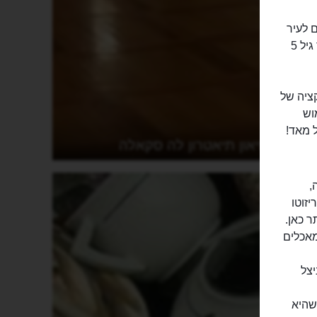
ל Terravision יביא אתכם לעיר
מנמל התעופה, במחיר של פחות מ-10 יורו למבוגר וחצי ממנו לילד. לילדים עד גיל 5
קציה של
וש
 מאד!
מוזיאון תיאטרון לה סקאלה
,
זוטו
יותר כאן.
מאכלים
צל
ה עשויית קמח כוסמת ואת המסקרפונה (Mascarpone), שהיא