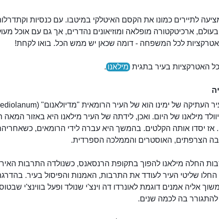
ציעה לתיירים כמונו את הקסם האיטלקי במיטבו. עם כנסיות וקתדרלו
עולם, ארכיטקטורה מופלאה ומוזיאונים נהדרים, אך גם עם אוכל מעול
אטרקציות לכל המשפחה - דומה שכאן יש ממש הכל. בואו לקחת!
כל האטרקציות בעיר בתגית
מילאנו
.
ה
 אז יסדו אותה הקלטים. בהמשך היא עברה לידי הרומאים, כשאחריה
בה הצרפתים, האוסטרים והממלכה הספרדית.
בות החלה מילאנו להפוך בתקופת הרנסאנס, כשנולדה התרבות האירו
 החלו שליטי העיר לעודד את התרבות, האמנות והפיסול בעיר. בהדרגה
ואלֶה
היקב של לֶאוֹנַרְדוֹ דֶה וִינְצִ'י
וך אליה אמנים דוגמת לאונרדו דה וינצ'י שנולד ופעל בווינצ'י שבטוס
להתגורר בה לכמה שנים.