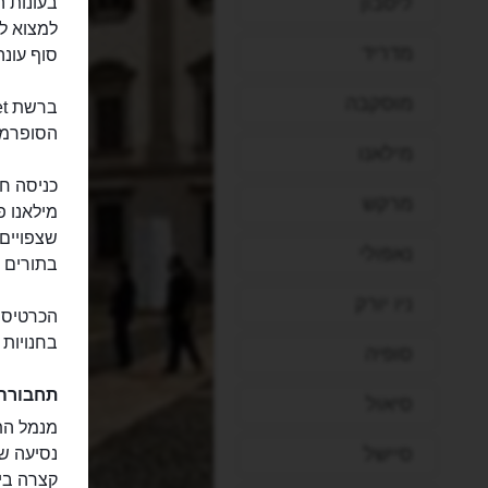
ליסבון
מדריד
סוף עונה
מוסקבה
הסופרמרקטים הנפ
מילאנו
כניסה חי
מרקש
שצפויים
נאפולי
בתורים ו
ניו יורק
הכרטיס 
בחנויות
סופיה
תחבורה
סיאול
סיישל
קצרה בין 01:30 ל-05:30. עלות הכרטיס היא 12 יו