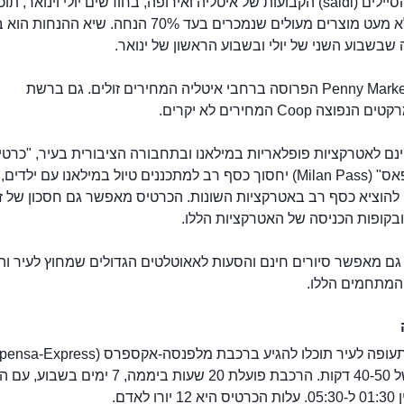
בעונות הסיילים (saldi) הקבועות של איטליה ואירופה, בחודשים יולי וינואר, תוכ
למצוא לא מעט מוצרים מעולים שנמכרים בעד 70% הנחה. שיא ה
 שבשבוע השני של יולי ובשבוע הראשון של ינואר.
מילאנו
ברשת Penny Market הפרוסה ברחבי איטליה המחירים זולים. גם ברשת
וצה Coop המחירים לא יקרים.
נם לאטרקציות פופלאריות במילאנו ובתחבורה הציבורית בעיר, "כרטי
מילאנו פאס" (Milan Pass) יחסוך כסף רב למתכננים טיול במילאנו עם ילדי
 להוציא כסף רב באטרקציות השונות. הכרטיס מאפשר גם חסכון של ז
בקופות הכניסה של האטרקציות הללו.
גם מאפשר סיורים חינם והסעות לאאוטלטים הגדולים שמחוץ לעיר וה
 המתחמים הללו.
נסיעה של 40-50 דקות. הרכבת פועלת 20 שעות ביממה, 7 ימי
רו לאדם.