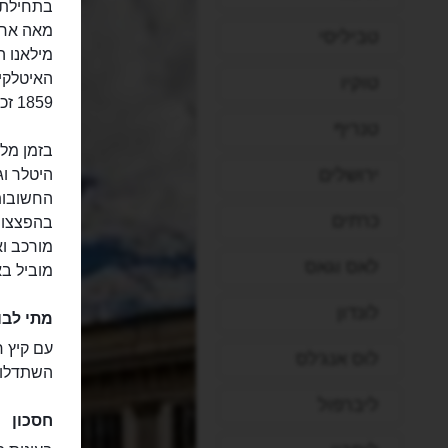
מאה אחר
טביליסי
מילאנו 
האיטלקי
טוקיו
1859 זכו בה גם מילאנו ואיטליה.
טנריף
בזמן מל
ירושלים
היטלר ו
החשובות
כרתים
בהפצצות
מורכב ו
לאס וגאס
מוביל בא
לונדון
מתי לבו
עם קיץ ח
לוס אנג'לס
השתדלו ל
ליברפול
חסכון