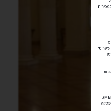
לו
הנחות הוא במכירות
ס
ם, עיקר מי
מן
נחות
מנמל התעופה לעיר תוכלו להגיע ברכבת מלפנסה-אקספרס (Malpensa-Express),
ם בשבוע, עם הפסקה