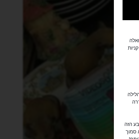
ואלה
קניות
הלילה
ררה
רובע הזה
 סמוך