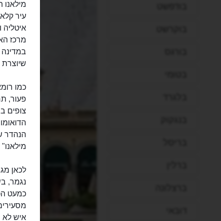
מילאנו ה
בודפשט
עיר קלא
איטליה ו
בוקרשט
מרכז האו
בורגס
במדינה ו
שיוצרת 
בטומי
כמו רומא
בלגרד
פעור, תר
צופים ב"
בנגקוק
הדואומו
הנהדר של
בריסל
מילאנו"
ברלין
לכאן מגי
נגמר, בש
ברצלונה
כמעט הכל
מסעירים,
דובאי
איש לא י