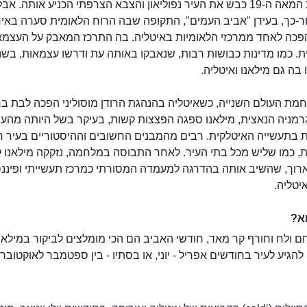
בתחילת המאה ה-19 כבש את העיר נפוליאון והצבא הצרפתי הכניע אותה. אב
-כך, בעידן "אביב העמים", התקופה שבה הרוח הלאומית סערה באיר
הפכה לאחד ממרכזי הלאומיות באיטליה. בה התרכז המאבק על העצמא
ת. כמו מדינות כבושות רבות, שנאבקו באותה עת ודרשו עצמאות, בשנ
חמת העולם השנייה, כשאיטליה בהנהגת הרודן מוסוליני הפכה לבת ב
גרמניה הנאצית, מילאנו ספגה הפצצות קשות, בעיקר בשל היותה מהע
 בתעשייה האיטלקית. רבים מהמבנים החשובים וההיסטוריים בעיר ח
, כמו שליש מכל בתי העיר. לאחר התבוסה במלחמה, נזקקה מילאנו ל
ארוך, שהשיב אותה בהדרגה למעמדה המסורתי כמרכז תעשייתי ופיננס
יטליה.
א?
ם ולח וחורף קר מאד, חודשי האביב הם הכי מומלצים לביקור במילאנו
הגיע לעיר בחודשים אפריל - יוני, או בסתיו - בין ספטמבר לאוקטובר.