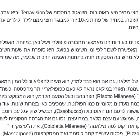
נסיעה בחצי מחיר היא באוטובוס. השאטל החסכוני ש
ינם.
ניים בעיר ותיהנו מאמצעי תחבורה פופולרי ויעיל כאן במיוחד. האפלי
BikeMe מאפשרת לשכור לפי זמו השימוש בפועל. היא סופרת את שעות השימ
ולא מחשיבה הפסקות חניה בתחנות העגינה הרבות שבעיר, מה שמוזיל
 מילאנו, גם אם הוא כבד למדי, הוא טעים להפליא וכולל המון חמאה
שמנת. האורז במילאנו נראה לא פעם כפופולארי יותר מהפסטה, כשה"רי
מילאנזה" (Risotto Milanese) הצהבהב ובעל הטעם הקרמי, הוא המבוקש ב
כמה מעדנים מקומיים כמו הפולנטה, שמכינים כאן בצורות שונות. עוד 
מעולים ששווה לדגום הם האוסובוקו (Ossobucco), תבשיל שוק עגל עם רוטב
, שמוגש עם עצם מלאה במח עצם. נסו גם את הגרסה המקומית לשני
עגל, שנקראת "קוטולטה מילאנזה" (Cotoletta Milanese), את ה"פיצוקיירי"
(Pizzocchieri), פסט