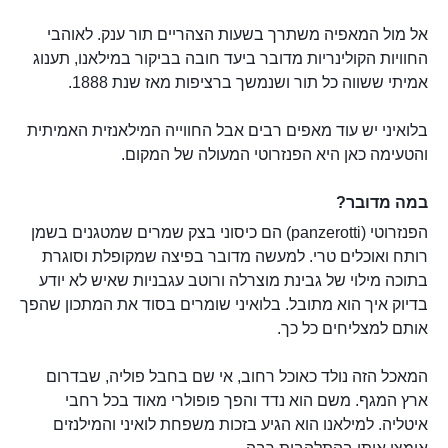
אל מול המאפיה משתרך בשעות הצהריים תור ענק. לאוהבי
החוויות הקולינריות מדובר ביעד חובה בביקור במילאנו, תענוג
אמיתי ששווה כל תור ושנמשך ברציפות מאז שנת 1888.
בלואיני יש עוד מאפים רבים אבל החווייה המילאנזית האמיתית
והטעימה כאן היא הפנזרוטי המעולה של המקום.
במה מדובר?
הפנזרוטי (panzerotti) הם כיסוני בצק שמרים שמטגנים בשמן
רותח ואוכלים טרי. למעשה מדובר בפיצה שמקופלת וסוגרת
בתוכה מילוי של גבינת מוצרלה ורוטב עגבניות שאיש לא יודע
בדיוק איך הוא מתובל. בלואיני שומרים בסוד את המתכון שהפך
אותם למצליחים כל כך.
המאכל הזה נולד כאוכל רחוב, אי שם בחבל פוליה, שבדרום
ארץ המגף. משם הוא נדד והפך פופולרי מאוד בכל רחבי
איטליה. למילאנו הוא הגיע בזכות משפחת לואיני והמילנזים