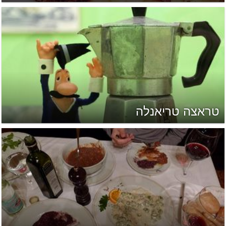
טראצה טריאנלה