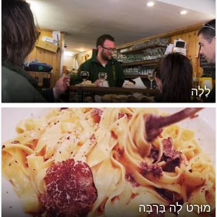
לֶלֶה
מוּרֶט לָה בַּרְבָּה