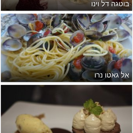
בוטגה דל וינו
אל גאטו נרו