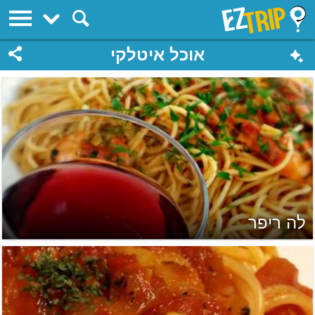
EZTrip
אוכל איטלקי
לה ריפר