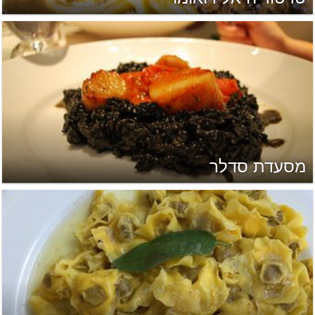
מסעדת סדלר