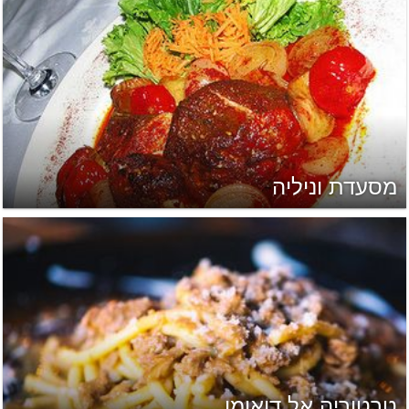
מסעדת וניליה
טרטוריה אל דואומו