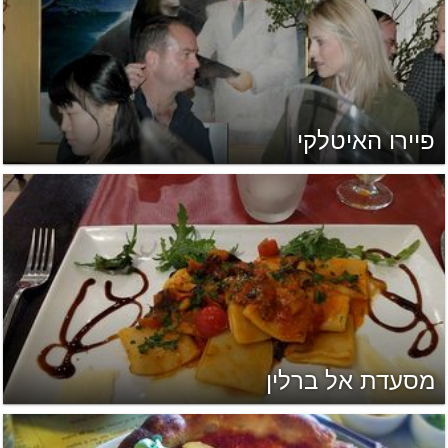
פיירו האיטלקי
מסעדת אל ברלין