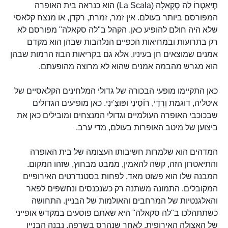
תֶיאַטְרוֹ לַה סְקָאלָה (La Scala) הוא כנראה בית האופרה
המפורסם ביותר בעולם. אין זמר, זמרת, רקדן, או מנצח קלאסי
שלא היה חולם להופיע כאן. הקהל ב"לה סקאלה" מפורסם לא
רק בתרועות ובמחיאות הכפיים הנלהבות שבהן הוא מקדם
אמנים שמוצאים חן בעיניו, אלא גם בקריאות הבוז הרמות שבהן
הוא מגרש מהבמה אמנים שהוא לא מרוצה מהופעתם.
כאן התקיימו מופעי הבכורה של גדולי המלחינים הקלאסיים של
איטליה, דוגמת וֶרְדִי, רוֹסִינִי ופּוּצִ'ינִי. כאן מופיעים הגדולים
שבכוכבי האופרה העולמיים וגדולי המנצחים ומובילים כאן את
ביצוען של מיטב האופרות בעולם, מדי ערב.
המדהים הוא שלמרות חשיבותו העצומה של בית האופרה
והתיאטרון הזה, קשה להאמין, ממבט מבחוץ, שזהו המקום.
המבנה שלו הוא פשוט מאד, לפחות בסטנדרטים האירופיים
המקובלים. התמונה משתנה רק כשנכנסים ונחשפים לפאר
והאלגנטיות של המרחבים והאולמות של הבניין. התחושה
כשתתהלכו ב"לה סקאלה" היא שאתם פוסעים במקדש אופייני
של האצולה האירופית. לאחר שנהרס בשרפה, נבנה הבניין