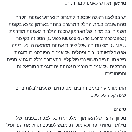
מוזיאון ומקדש לאמנות מודרנית.
יש בפלאצו ריאלה אכסניה לתערוכות ואירועי אמנות ויוקרה
מהחשובים בעיר. החלק המרשים ביותר בארמון נמצא בקומתו
השנייה. בקומה זו של הארמון שוכנת הגלריה לאמנות מודרנית
(Civico Museo d'Arte Contemporanea) המכונה בקיצור
CIMAC. מוצגות בה שלל יצירות אמנות מהמאה ה-20. ביניהן
אפשר לראות ציורים ופסלים של אמנים מפורסמים, דוגמת
פיקאסו והצייר השווייצרי פול קליי. בתערוכה נכללים גם אוספים
מרתקים של אמנות מזרמים אמנותיים דוגמת הסוריאליזם
והפוּטוּרִיזְם.
הארמון מוקף בגנים רחבים ומטופחים, שנעים לבלות בהם
שעה קלה של שקט.
טיפים
מכיוון החצר של הארמון המלכותי תוכלו לצפות בפנינה של
מילאנו, מזווית יפה ולא מוכרת. ממש לפניכם תראו את הפרופיל