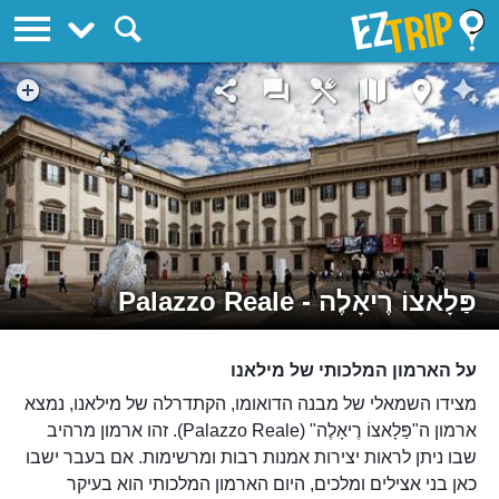
EZTrip
פַּלָאצוֹ רֶיאָלֶה - Palazzo Reale
על הארמון המלכותי של מילאנו
מצידו השמאלי של מבנה הדואומו, הקתדרלה של מילאנו, נמצא
ארמון ה"פַּלָאצוֹ רֶיאָלֶה" (Palazzo Reale). זהו ארמון מרהיב
שבו ניתן לראות יצירות אמנות רבות ומרשימות. אם בעבר ישבו
כאן בני אצילים ומלכים, היום הארמון המלכותי הוא בעיקר