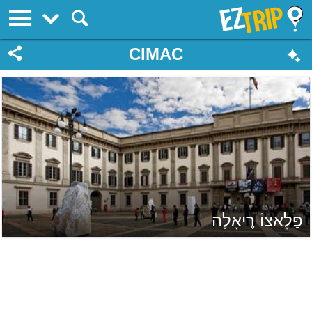
EZTrip
CIMAC
פַּלָאצוֹ רֶיאָלֶה