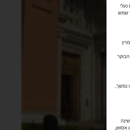
נעלי
י שמש
מרץ
 הבוקר
 נמשך,
שינה
 אסואן,