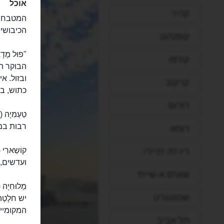
אוכל
קהיר
המטבח ה
הכיבושים
קופנהגן
קורפו
הבוקר ה
ובזול. א
קרקוב
כתוש, בצ
רודוס
רבות במצ
רומא
ריו דה ז'ניירו
ועדשים, 
שארם א-שייח'
שטוטגרט
יש חלָטָ
המקומיים
תל אביב