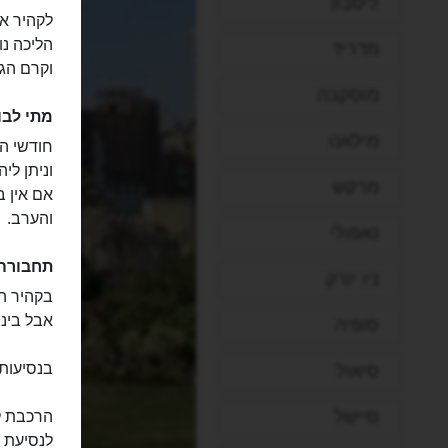
ליסבון
לקהיר אק
הליכה נו
מדריד
וקרם הגנ
מוסקבה
מתי לבו
מילאנו
חודשי הק
וניתן לי
מרקש
אם אין ב
והערב.
נאפולי
תחבורה
ניו יורק
בקהיר המ
אבל בינתיים Uber עובד נהדר והנהגי
סופיה
בנסיעות 
סיאול
סיישל
הרכבת לא
לנסיעת ל