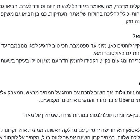
לים מדברי, מה שאומר ביגוד קל לשעות היום וסוודר לערב. הביאו גם 
חות, כולל להליכה בחולות של אתרי העתיקות. כמובן הביאו גם משקפ
ה חזק.
קהיר
א?
יץ לוהטים כאן, מיוני עד ספטמבר. הכי טוב להגיע לכאן מנובמבר עד 
הנות גם באוקטובר ומאי.
רירה ומגיעים בקיץ, הקפידו להזמין חדר עם מזגן וטיילו בעיקר בשעות
וניות זולות, אך חשוב לסכם עם הנהג על המחיר מראש. המאבק עליו
ם אדיבים ומקצועיים.
בין-עירוניות תוכלו לנסוע במוניות שירות שמחירן זול מאד.
סואן היא חדישה יחסית, עם מחלקה ראשונה ממוזגת אוויר וקרונות 
ילה שלווה. במחיר קרון השינה אפשר לטוס בזול, מקהיר אל לוקסור או