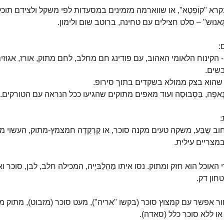
רא "קוֹפְטֶא", או שווארמה מזמינים במסעדות לפי משקל ולצידם תוכ
גָאנוּש" – סלט חצילים עם טחינה, ברוטב שום ולימון.
:
י - הקינוח הלאומי האהוב, עם פודינג חם מחלב, לחם מתוק, אורז, אגוזי
בשים.
 - שהוא בצק ממולא בשקדים בתוך סירופ.
נָאפֶה, בַּסְבוּסָה ועוד מאפים מתוקים שהגיעו ככל הנראה עם הטורקים.
ב שָבַּע, משקה טעים מקנה סוכר, או קַרְקַדֶה חמצמץ-מתוק, העשוי 
מצריים עילית.
האוכל הוא חזק ומתוק. נסו איתו מַהְלַבִּיָיה, המכילה חלב, לבן, סוכר וא
חון דק.
 אפשר עם קמצוץ סוכר (בקשו "אריה"), מעט סוכר (מזבוט), מתוק מ
 או ללא סוכר כלל (סאדה).