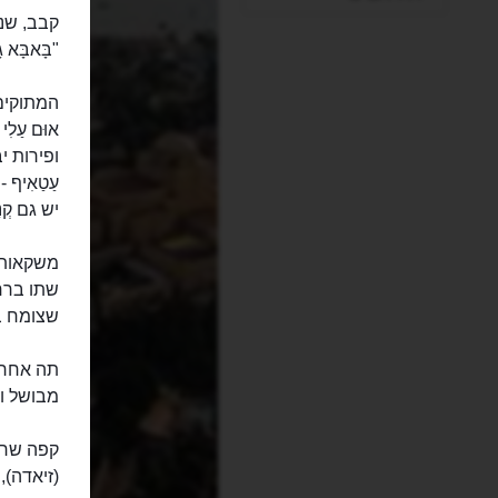
קבב, שנק
"בָּאבָּא 
המתוקים
אוּם עַלִ
ופירות י
עַטַאִיף
יש גם קְ
משקאות:
שתו ברחו
שצומח ב
תה אחרי 
מבושל וט
קפה שחור
(זיאדה),