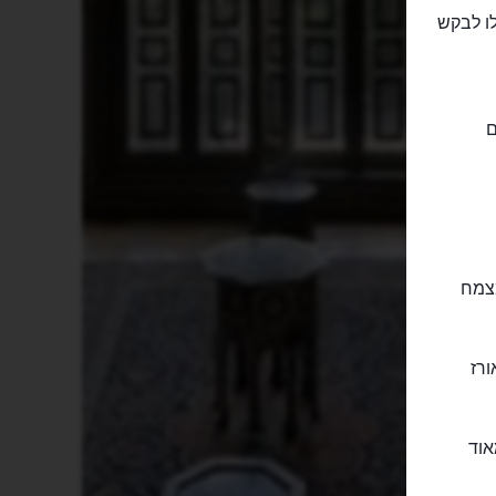
לו לבקש
ם
מצמח
ורז
אוד