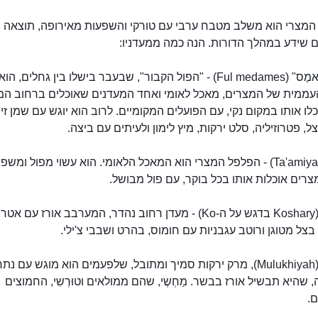
מצרי הוא משלב מטבח ערבי עם טורקי והשפעות מאירופה, תוצאה 
 שידע במהלך הדורות. הנה כמה ממעדניו:
"פוּל מֶדָאמֶס" (Ful medames) - "הפול הקבור", שבעבר בישלו בין גחלים
עממית של המצרים, מאכל לאומי ואחד המעדנים שאוכלים ברחוב המ
יכלו אותו במקום נקי, עם הפועלים המקומיים. לרוב הוא יוגש עם שמן זי
ל, פטרוזיליה, סלט ירקות, מיץ לימון ולעיתים עם ביצה.
טַעַמִיָה (Ta'amiya) - הפלפל המצרי הוא המאכל הלאומי. הוא עשוי מפול ומש
רים אוכלות אותו בכל בוקר, עם פול מבושל.
קוֹשַארִי (Koshary בדגש על ה-Ko) - מעדן רחוב נהדר, המערבב אורז עם אט
בצל מטוגן ורוטב עגבניות עם חומוס, בהרט ושבבי צ'ילי.
מַלוּחִיָה (Mulukhiyah), מרק ירקות סמיך ומתובל, שלפעמים הוא מוגש עם 
ה, שהיא תבשיל אורז בבשר. מַחְשֶי, שהם ממולאים וטוּרְשִי, החמוצים
.