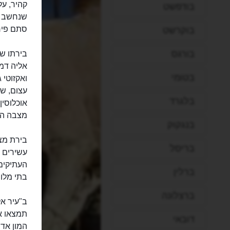
קהיר, על
בודפשט
שנחשב ל
סתם פירו
בוקרשט
בורגס
בירתו ש
אליה דמו
בטומי
ואקזוטי 
עצום, ש
בלגרד
אוכלוסין
מצבה הב
בנגקוק
בירת מצר
בריסל
עשירים ל
העתיקים
ברלין
בתי מלון
ברצלונה
ב"עיר אל
תמצאו את
דובאי
המון אד