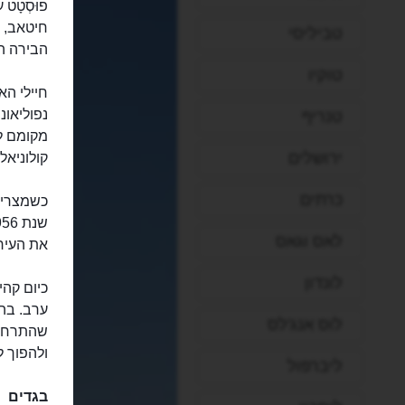
חיטאב, 
טביליסי
הבירה הע
טוקיו
טנריף
מקומם לב
ירושלים
קולוניאל
כרתים
לאס וגאס
את העיר
לונדון
כיום קהי
ערב. בה 
לוס אנג'לס
שהתרחשו 
ולהפוך 
ליברפול
בגדים