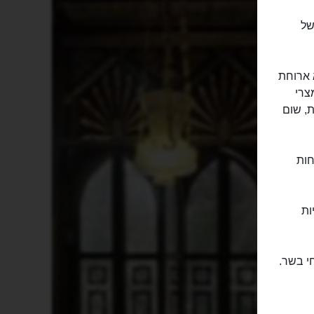
של
, הוא ארוחת
צרי
ת, שום
פחות
ריות
נתחי בשר.