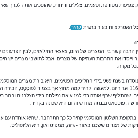
, צפיפות מטורפת וטעמים, צלילים וריחות, שהופכים אותה לכרך שאין 
כל האטרקציות בעיר בתגית
קהיר
.
ה
 הרבה קשר בין המצרים של היום, צאצאי החיג'אזים, לבין הפרעונים 
ר וייסדו את התרבות העתיקה של מצרים. אבל לתושבי מצרים יש היס
כל מקרה.
קהיר, שנוסדה בשנת 969 בידי החליפים הפטימים, היא בירת מצרים המוסלמ
משנת 1169 ועד היום. למעשה, קהיר קמה מחוץ אך בצמוד לפוּסְטָט, הבירה 
ם, שהח'ליף שרף אותה כדי למנוע את נפילתה בידי הצלבנים ובחר בק
דשה. פוסטאט נבנתה מחדש והיום היא שכונה בקהיר.
א
המוזיאון הלאומי לתרבות המצרית
קות של מצרים ששכנו באזור - גיזה, ממפיס ואון, היא הליופוליס.