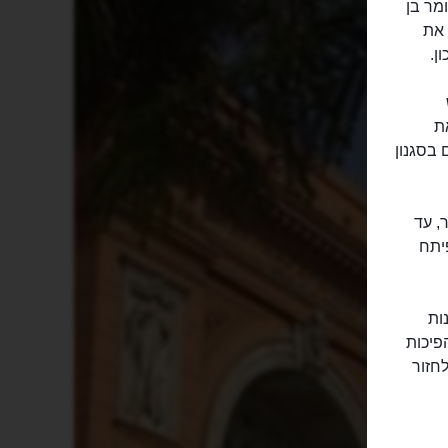
י עומר בן
 את
ן.
ו את
 בסגנון
קהיר, עד
פיתח
ות
פיכות
חזור