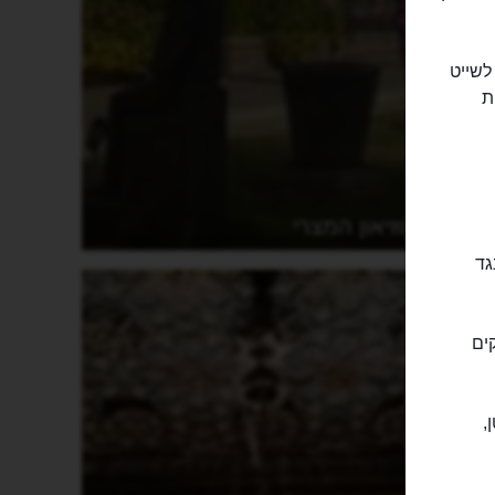
לשייט
ת
המוזיאון המצרי
גד
ים
,