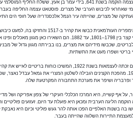
פוּסְטָט עצמה הוקמה בשנת 641, בידי עמר בן אעץ, ששלח החליף המוסלמ
מי שאחראי לכיבוש הערבי של מצרים. פוסטאט עצמה החליפה בעבר
תיקה של מצרים, שהייתה עיר הנמל אלכסנדריה שעל חופי הים התיכו
חיילי האימפריה העות'מאנית כבשו את קהיר ב-1517 והחזיקו בה, למעט כיבוש
נפוליאוני קצר בין 1798–1801, עד 1882. הם השאירו כאן מגוון מאכלים ופינ
ריטים, שכבשו מידיהם את מצרים, בנו בבירתה מגוון גדול של מבנים
י בריטי ושפרו מעט את התשתיות.
כשמצרים זכתה לעצמאות בשנת 1922, המשיכו כוחות בריטיים לאייש את 
שנת 1956. מהפכת הקצינים הובילה לשלטון המצרי את גמאל עבדל נאצר, ש
 ופרבריה ושיפר את מערכת התחבורה המקרטעת שלה.
ר, על אף קשייה, היא המרכז הכלכלי העיקרי של צפון אפריקה ושל מדינ
הוקמה הליגה הערבית ומכאן היא פועלת עד היום. זעזועים פוליטיים וה
בה בשנות האלפיים הפכו אותה להר געש פוליטי וכיום היא נאבקת ל
למעצמת התיירות השלווה שהייתה בעבר.