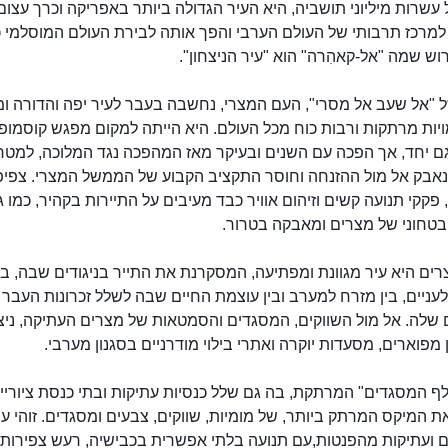
 עשרות מיליוני תושביה, היא העיר הגדולה ביותר באפריקה וכרך עצום
מרכז תרבותי של העולם הערבי והפך אותה לבירת העולם המוסלמי כו
ש שמה "אל-קאהִרה" הוא "עיר הניצחון".
ל "אל שעב אל מסרי", העם המצרי, נחשבה בעבר לעיר יפה והדורה ו
יות מרתקות ורבות כוח מכל העולם. היא הייתה למקום מפגש קוסמופו
גם יחד, אך הפכה עם השנים ובעיקר מאז המהפכה נגד המלוכה, למטרו
נאבק אל מול ההזנחה וחוסר התקציב הקבוע של הממשל המצרי. צפיפ
, פקקי תנועה קשים וזיהום אוויר כבד מעיבים על התיירות בקהיר, כמו 
טחוני של מצרים ומאבקה בטרור.
ים היא עיר מגוונת ומפתיעה, המסקרנת את התייר בניגודים שבה, בי
עניים, בין מזרח למערב ובין עוצמת החיים שבה לשלל זכרונות העבר 
 שלה. אל מול השווקים, המסגדים והסמטאות של מצרים העתיקה, ניצ
 מפוארים, מסעדות יוקרה ואתרי בילוי מודרניים בסגנון מערבי.
ף המסגדים" המרתקת, בה גם שלל כנסיות עתיקות ובתי כנסת ציוריי
 המיקס המרתק ביותר, של מומיות, שווקים, צבעים ומסגדים. זוהי עי
ם ועתיקות מהפנטות,עם תנועה בלתי אפשרית בכבישיה, רעש צפירות