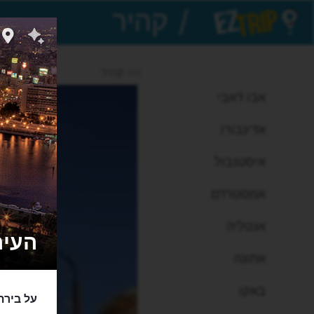
/
EZTrip
>> קהיר
אבו דאבי
אדינבורו
איסטנבול
אמסטרדם
אנטליה
העיר ק
אתונה
באקו
על בירת