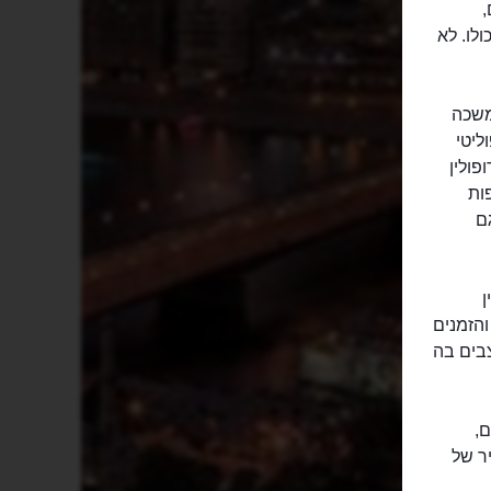
,
לו. לא
משכה
ליטי
פולין
ות
גם
ן
והזמנים
בים בה
ם,
ר של