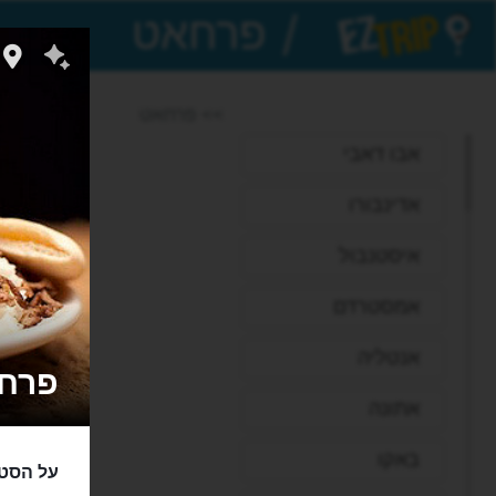
/
EZTrip
>> פרחאט
אבו דאבי
אדינבורו
איסטנבול
אמסטרדם
אנטליה
פרחאט קב
אתונה
באקו
על הסטק