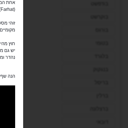
אחת המס
בודפשט
(Farhat), שנמצאת בסמטה של חאן אל חלילי, ממש מול מסגד אל אזהר.
בוקרשט
בורגס
מקומיים
בטומי
חוץ מהיו
יש גם מ
בלגרד
נהדר ומש
בנגקוק
הנה שף 
בריסל
ברלין
ברצלונה
דובאי