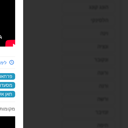
הונג קונג
הלסינקי
וינה
ונציה
ונקובר
לימי
ורונה
פרחאט
מסעדות
ורנה
חאן אל
ורשה
מקומות 
זנזיבר
חיפה