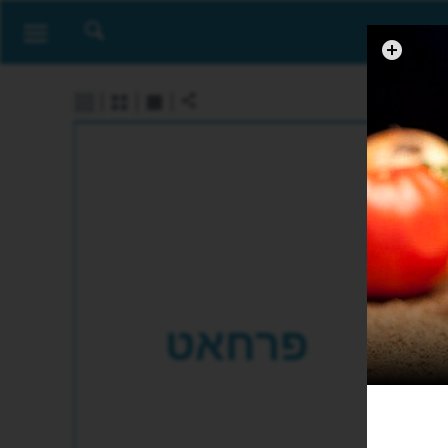
פרחאט