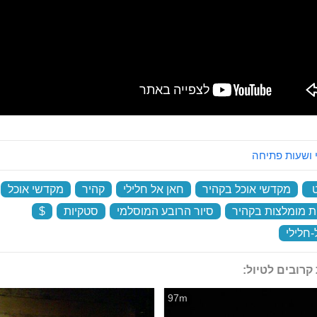
 ושעות פתיחה
‏
מקדשי אוכל בקהיר
‏
חאן אל חלילי
‏
קהיר
‏
מקדשי אוכל
‏
 מומלצות בקהיר
‏
סיור הרובע המוסלמי
‏
סטקיות
‏
$
‏
-חלילי
‏
קרובים לטיול:
97m