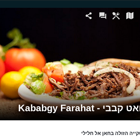
בי - Kababgy Farahat
ייה הזולה בחאן אל חלילי