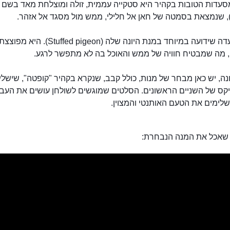
עדות הטובות בקהיר היא סטקייה עממית, זולה ומוצלחת מאד בשם
זוהי מסעדה שידועה במיוחד במנת היונה שלה (Stuffed pigeon). היא מפוצצ
פרחאט קבבי
, מה שמבטיח חוויה של ממש והאוכל בה לא מתפשר לרגע.
נה, יש כאן מבחר של מנות, כולל קבב, שנקרא בקהיר "קופטה", שישליק
יקס של השניים הראשונים. הסלטים שמוגשים לשולחן עושים את העב
לימים את הטעם האותנטי והמצוין.
שאכל את המנה הנבחרת: