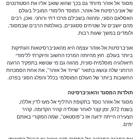
מסגד אל אזהר מיוחד גם בכך שהוא שואב אליו את הסטודנטים
של אוניברסיטת אל-אזהר, המוסד הלימודי המוביל בעולם
האסלאם הסוני, ומהווה בשבילם מרכז דתי ורוחני. ואכן, רבים
מהם יושבים על שטיחים ססגוניים, באולמות הרבים שבמסגד,
ולומדים במשך שעות רבות.
אוניברסיטת אל-אזהר עצמה היא מהאוניברסיטאות העתיקות
ביותר בעולם. חוץ מהיותה המרכז החשוב והיוקרתי ללימודי
תיאולוגיה מוסלמית-סונית, מהווה גם מי שנושא בתפקיד הרועה
הרוחני שלה ונושא בתואר "שייח' אל אזהר", את אחת הסמכויות
החשובות ביותר של העולם המוסלמי בכלל והפלג הסוני בפרט.
תולדות המסגד והאוניברסיטה
מסגד אל-אזהר נוסד בתקופת הח'ליף אל-מעז לדין אללה,
בשנת 972, זמן קצר לאחר שנולדה קהיר הקדומה. קהיר
הצעירה הייתה ידועה אז כ"פוסטאט", שמה המקורי באותם
ימים.