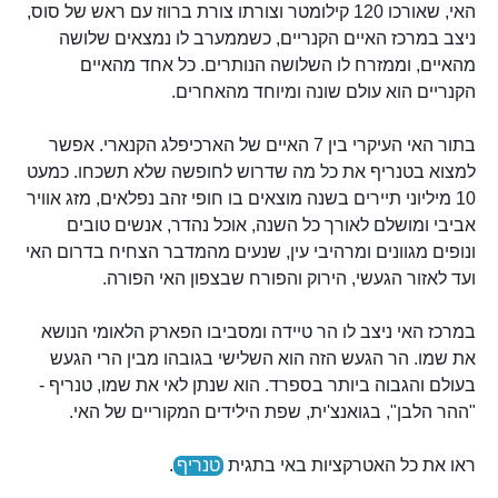
האי, שאורכו 120 קילומטר וצורתו צורת ברווז עם ראש של סוס,
ניצב במרכז האיים הקנריים, כשממערב לו נמצאים שלושה
מהאיים, וממזרח לו השלושה הנותרים. כל אחד מהאיים
הקנריים הוא עולם שונה ומיוחד מהאחרים.
בתור האי העיקרי בין 7 האיים של הארכיפלג הקנארי. אפשר
למצוא בטנריף את כל מה שדרוש לחופשה שלא תשכחו. כמעט
10 מיליוני תיירים בשנה מוצאים בו חופי זהב נפלאים, מזג אוויר
אביבי ומושלם לאורך כל השנה, אוכל נהדר, אנשים טובים
ונופים מגוונים ומרהיבי עין, שנעים מהמדבר הצחיח בדרום האי
ועד לאזור הגעשי, הירוק והפורח שבצפון האי הפורה.
במרכז האי ניצב לו הר טיידה ומסביבו הפארק הלאומי הנושא
את שמו. הר הגעש הזה הוא השלישי בגובהו מבין הרי הגעש
בעולם והגבוה ביותר בספרד. הוא שנתן לאי את שמו, טנריף -
"ההר הלבן", בגואנצ'ית, שפת הילידים המקוריים של האי.
ראו את כל האטרקציות באי בתגית
טנריף
.