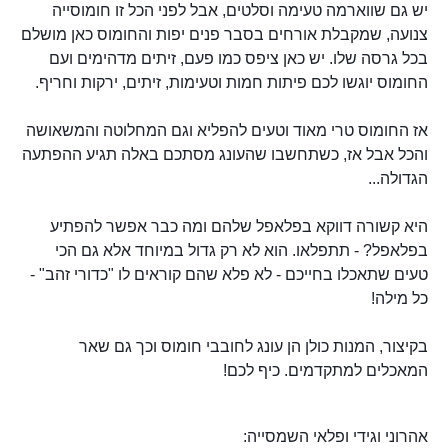
יש גם שווארמה טעימה וסלטים, אבל לפני הכל זו חומוסייה
צנועה, שמקבלת אורחים בסבר פנים יפות והחומוס כאן מושלם
בכל גרסה שלו. יש כאן ציפס כמו פעם, זיתים מדהימים ועם
החומוס יוגשו לכם פיתות חמות וטעימות, זיתים, ירקות וחריף.
אז החומוס טרי מאוד וטעים להפליא וגם המחלוטה והמשאושה
והכל אבל אז, כשתחשבו שהעונג מסתכם באלה תגיע ההפתעה
הגדולה...
היא קשורה דווקא בפלאפל שלהם ומה כבר אפשר להפתיע
בפלאפל? - תתפלאו. הוא לא רק גדול במיוחד אלא גם הכי
טעים שתאכלו בחייכם - לא פלא שהם קוראים לו "כדורי זהב" -
כל מילה!
בקיצור, המנות כולן הן עונג לחובבי חומוס וכך גם שאר
המאכלים למתקדמים. כיף לכם!
אהרוני וגידי ופלאי השמסייה: