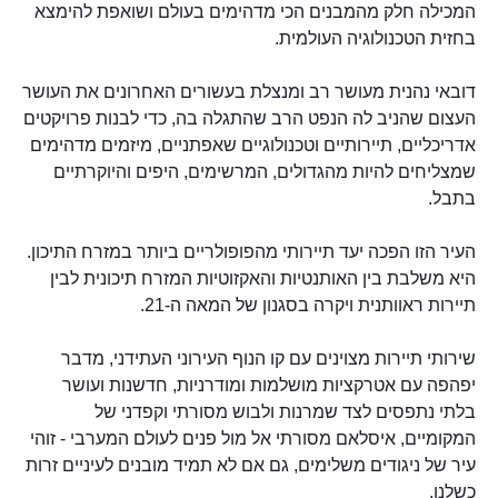
המכילה חלק מהמבנים הכי מדהימים בעולם ושואפת להימצא
בחזית הטכנולוגיה העולמית.
דובאי נהנית מעושר רב ומנצלת בעשורים האחרונים את העושר
העצום שהניב לה הנפט הרב שהתגלה בה, כדי לבנות פרויקטים
אדריכליים, תיירותיים וטכנולוגיים שאפתניים, מיזמים מדהימים
שמצליחים להיות מהגדולים, המרשימים, היפים והיוקרתיים
בתבל.
העיר הזו הפכה יעד תיירותי מהפופולריים ביותר במזרח התיכון.
היא משלבת בין האותנטיות והאקזוטיות המזרח תיכונית לבין
תיירות ראוותנית ויקרה בסגנון של המאה ה-21.
שירותי תיירות מצוינים עם קו הנוף העירוני העתידני, מדבר
יפהפה עם אטרקציות מושלמות ומודרניות, חדשנות ועושר
בלתי נתפסים לצד שמרנות ולבוש מסורתי וקפדני של
המקומיים, איסלאם מסורתי אל מול פנים לעולם המערבי - זוהי
עיר של ניגודים משלימים, גם אם לא תמיד מובנים לעיניים זרות
כשלנו.