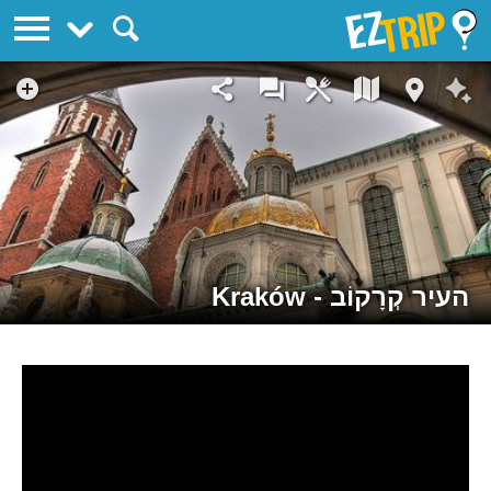
EZTrip
העיר קְרָקוֹב - Kraków