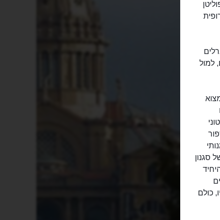
ליטן
רופית
רלים
 למול
מצוא
וני
פור
ותי
 סגנון
יחיד
ם
, כולם