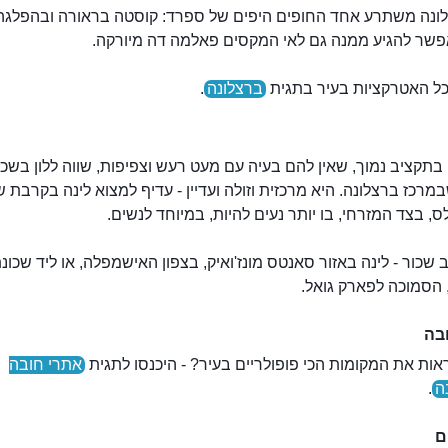
לונה משתרע אחד החופים היפים של ספרד: קוסטה בראורה ובהפלגה
פשר להגיע ממנה גם לאי המקסים פאלמה דה מיורקה.
כל האטרקציות בעיר בתגית
ברצלונה
.
בתקציב נמוך, שאין להם בעיה עם מעט רעש וצפיפות, שווה ללון בשכו
במרכז ברצלונה. היא מרכזית וזולה ועדיין - עדיף למצוא לינה בקרבת 
 בצד המזרחי, בו יותר נעים להיות, במיוחד לנשים.
 שכור - לינה באזור סאנטס מונז'ואיק, בצפון האישמפלה, או ליד שכונ
 הסמוכה לפארק גואל.
בה
מוזיאון הרעיונות וההמצאות נסגר
אות את המקומות הכי פופולריים בעיר? - היכנסו לתגית
אתרי חובה
ה
.
ם