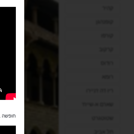
קהיר
קופנהגן
קורפו
קרקוב
רודוס
רומא
ריו דה ז'ניירו
שארם א-שייח'
חופשה ב
שטוטגרט
תל אביב