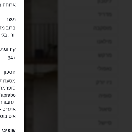
ליסבון
ארוחה ב
מדריד
תשר
מוסקבה
יורו, בל
מילאנו
קידומת 
מרקש
+34
נאפולי
חסכון
מסעדות - ה
ניו יורק
Caprabo פחות זולה אבל מגו
סופיה
תחבורה צ
סיאול
אתרים -
אוטובוס 
סיישל
שופינג