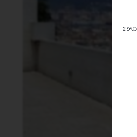
ברוב מדינות אירופה, משום שלרוב דמי השירות כבר נכללים בתוכו, נהוג לתת כטיפ 2