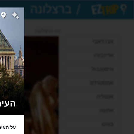
/
EZTrip
>> ברצלונה
אבו דאבי
אדינבורו
איסטנבול
אמסטרדם
אנטליה
העיר ב
אתונה
באקו
על העיר