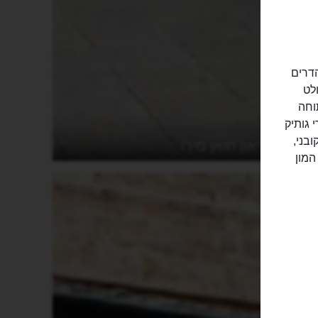
הדרים
יר. בולט
תוחה
 ברצלונה, Marula Cafe, שבבארי גותיק
ניקה, Antila BCN הלטיני קובני,
מוזיאון חואן מירו
Sala  עם האוס וטכנו וה-Jamboree עם המון