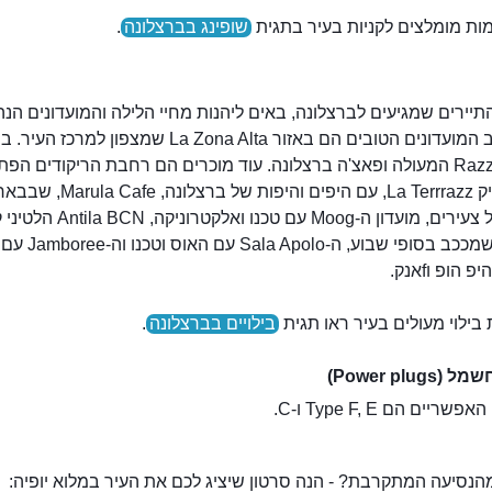
ות מומלצים לקניות בעיר בתגית
שופינג בברצלונה
.
יירים שמגיעים לברצלונה, באים ליהנות מחיי הלילה והמועדונים הנ
שלה. רוב המועדונים הטובים הם באזור La Zona Alta שמצפון למרכז הע
Razzmatazz המעולה ופאצ'ה ברצלונה. עוד מוכרים הם רחבת הריקודים הפ
במונז'ואיק La Terrrazz, עם היפים והיפות של
וחזק אצל צעירים, מועדון ה-Moog עם טכנו ואלקטרו
Ocana שמככב בסופי שבוע, ה-Apolo
 הופ וfאנק.
בילוי מעולים בעיר ראו תגית
בילויים בברצלונה
.
Power plugs)
יים הם Type F, E ו-C.
הנסיעה המתקרבת? - הנה סרטון שיציג לכם את העיר במלוא יופיה: