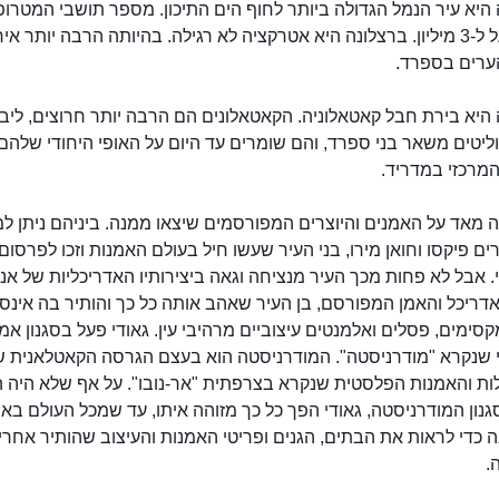
היא עיר הנמל הגדולה ביותר לחוף הים התיכון. מספר תושבי המטרופו
שלה מעל ל-3 מיליון. ברצלונה היא אטרקציה לא רגילה. בהיותה הרבה יותר אי
רים בספרד.
היא בירת חבל קאטאלוניה. הקאטאלונים הם הרבה יותר חרוצים, ליב
ליטים משאר בני ספרד, והם שומרים עד היום על האופי היחודי שלהם,
המרכזי במדריד.
 מאד על האמנים והיוצרים המפורסמים שיצאו ממנה. ביניהם ניתן ל
ים פיקסו וחואן מירו, בני העיר שעשו חיל בעולם האמנות וזכו לפרסום
. אבל לא פחות מכך העיר מנציחה וגאה ביצירותיו האדריכליות של אנט
אדריכל והאמן המפורסם, בן העיר שאהב אותה כל כך והותיר בה אינס
סימים, פסלים ואלמנטים עיצוביים מרהיבי עין. גאודי פעל בסגנון אמנ
י שנקרא "מודרניסטה". המודרניסטה הוא בעצם הגרסה הקאטלאנית של
ות והאמנות הפלסטית שנקרא בצרפתית "אר-נובו". על אף שלא היה ה
נון המודרניסטה, גאודי הפך כל כך מזוהה איתו, עד שמכל העולם באי
 כדי לראות את הבתים, הגנים ופריטי האמנות והעיצוב שהותיר אחריו
.