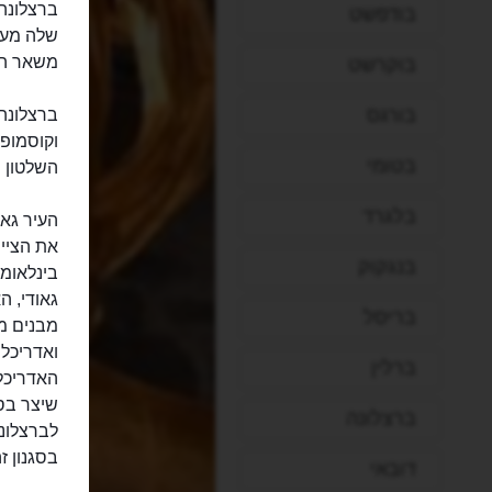
ברצלונה 
בודפשט
משאר הע
בוקרשט
בורגס
ברצלונה 
וקוסמופו
בטומי
השלטון 
בלגרד
העיר גאה
את הצייר
בנגקוק
בינלאומי
גאודי, ה
בריסל
מבנים מק
ואדריכל
ברלין
האדריכל
שיצר בסג
ברצלונה
לברצלונה
בסגנון זה
דובאי