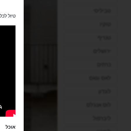
טביליסי
טיול לכ
טוקיו
טנריף
ירושלים
כרתים
לאס וגאס
לונדון
לוס אנג'לס
ליברפול
אוכל