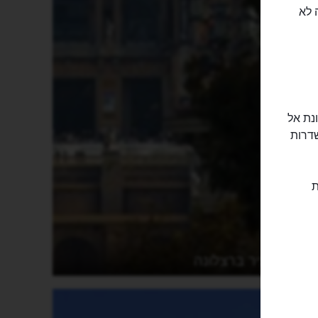
 לא
נת אל
שדרות
ת
העיר ברצלונה