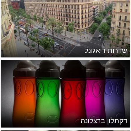
שדרות דיאגונל
דקתלון ברצלונה