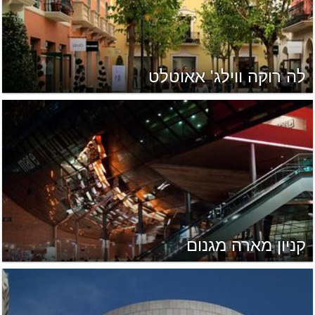
לה רוקה ווילג' אאוטלט
קניון מארה מגנום