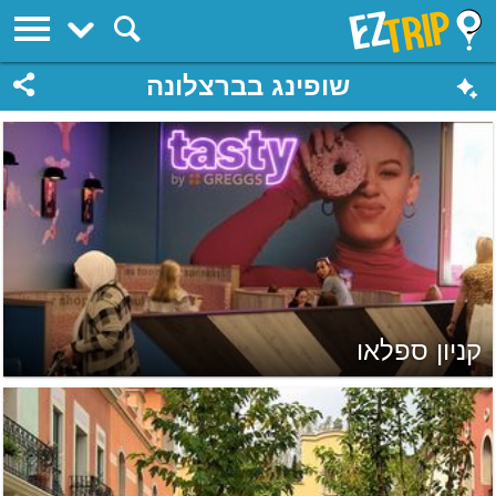
EZTrip
שופינג בברצלונה
קניון ספלאו