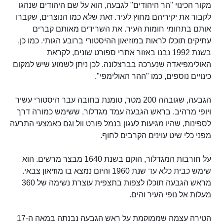
מקור הכינוי "הר היהודים" לגבעה, הוא על שם היהודים שנהגו
לקבור את יקיריהם מחוץ לעיר. זאת שלא כמו הנוצרים, שקברו
אותם בתחומי חומות העיר. את השרידים מאותם קברים
עתיקים תוכלו לראות במוזיאון ההיסטורי ברובע הגותי. כמו כן,
בשנת 1992 נבנו באזור אתרי ספורט שונים, לקראת
האולימפיאדה שנערכה בברצלונה. לכן ניתן לשמוע שיש למקום
כינויים נוספים, כמו "ההר האולימפי".
הגבעה, שגובהה 200 מטר, טומנת בחובה עבר היסטורי עשיר
ויופי מרהיב. בראש הגבעה עמד מגדלור, ששימש כמורה דרך
לספינות, שהיו מגיעות לעגון בנמל פורט וול וגם כאמצעי התרעה
מפני כלי שיט עוינים הקרבים לחוף.
על חורבות המגדלור, הוקם בשנת 1640 מבצר מרשים. הוא
שימש כבית כלא עד שנת 1960 והיום נמצא בו מוזיאון צבאי.
מראש הגבעה תוכלו לצפות בתצפית עוצרת נשימה של 360
מעלות אל נופי העיר והים.
הטירה עצמה שממוקמת על ראש הגבעה נבנתה במאה ה-17