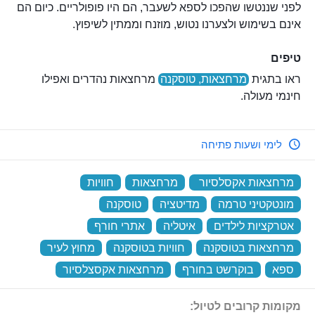
לפני שננטשו שהפכו לספא לשעבר, הם היו פופולריים. כיום הם
אינם בשימוש ולצערנו נטוש, מוזנח וממתין לשיפוץ.
טיפים
ראו בתגית
מרחצאות, טוסקנה
מרחצאות נהדרים ואפילו
חינמי מעולה.
לימי ושעות פתיחה
מרחצאות אקסלסיור
‏
מרחצאות
‏
חוויות
‏
מונטקטיני טרמה
‏
מדיטציה
‏
טוסקנה
‏
אטרקציות לילדים
‏
איטליה
‏
אתרי חורף
‏
מרחצאות בטוסקנה
‏
חוויות בטוסקנה
‏
מחוץ לעיר
‏
ספא
‏
בוקרשט בחורף
‏
מרחצאות אקסצלסיור
‏
מקומות קרובים לטיול: