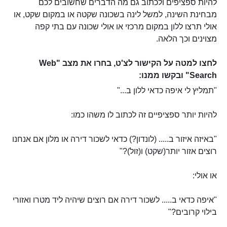
להיות ספציפים ולכתוב גם מה הדברים שחשובים לכם
מבחינת השינה, למשל לינה בשכונה שקטה או במקום שקט, או
אולי תרצו ללון במקום מרכזי או אולי שכונה עם בתי קפה
מצוינים וכך הלאה.
לחצו למטה על הקישור לצ'ט, בחרו את מצב "Web
Search" ובקשו ממנו:
"תמליץ לי איפה כדאי ללון ב..."
להיות יותר ספציפיים זה לכתוב לו משהו כמו:
"באיזה איזור ב..... (לונדון?) כדאי לשכור דירה או מלון אם אנחנו
רוצים אזור יותר(שקט) ו(זול)?"
או אולי:
"איפה כדאי ב..... לשכור דירה אם רוצים שיהיה ליד מטרו ואזורי
בילוי קרובים?"