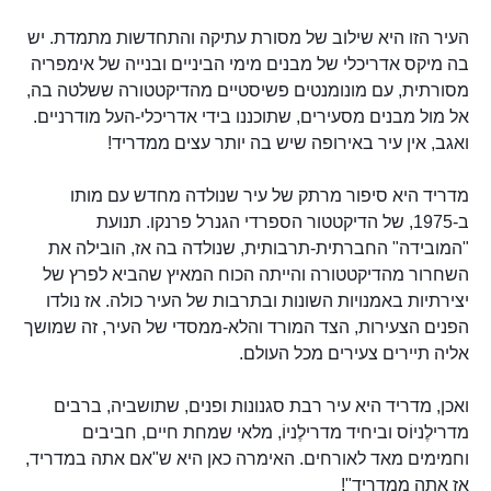
העיר הזו היא שילוב של מסורת עתיקה והתחדשות מתמדת. יש
בה מיקס אדריכלי של מבנים מימי הביניים ובנייה של אימפריה
מסורתית, עם מונומנטים פשיסטיים מהדיקטטורה ששלטה בה,
אל מול מבנים מסעירים, שתוכננו בידי אדריכלי-העל מודרניים.
ואגב, אין עיר באירופה שיש בה יותר עצים ממדריד!
מדריד היא סיפור מרתק של עיר שנולדה מחדש עם מותו
ב-1975, של הדיקטטור הספרדי הגנרל פרנקו. תנועת
"המובידה" החברתית-תרבותית, שנולדה בה אז, הובילה את
השחרור מהדיקטטורה והייתה הכוח המאיץ שהביא לפרץ של
יצירתיות באמנויות השונות ובתרבות של העיר כולה. אז נולדו
הפנים הצעירות, הצד המורד והלא-ממסדי של העיר, זה שמושך
אליה תיירים צעירים מכל העולם.
ואכן, מדריד היא עיר רבת סגנונות ופנים, שתושביה, ברבים
מדרילֶניוֹס וביחיד מדרילֶניוֹ, מלאי שמחת חיים, חביבים
וחמימים מאד לאורחים. האימרה כאן היא ש"אם אתה במדריד,
אז אתה ממדריד"!