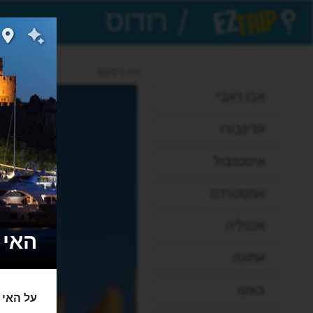
/
EZTrip
>> רודוס
אבו דאבי
אדינבורו
איסטנבול
אמסטרדם
אנטליה
האי רוֹ
אתונה
באקו
על האי ה