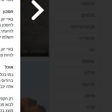
סינגפור
חסכון
סלוניקי
לחסכון ה
סן פרנסיסקו
להיעתר,
תשלמו ע
סנטוריני
באיי יוו
עכו
מוס
החמאם של רודוס נסג
להיות פת
פאפוס
אוכל
פיליון
כמו בכל 
ברודוס תו
פירנצה
אלה יככב
פראג
רק הקפי
לבוא פני
פריז
מוצג בכמ