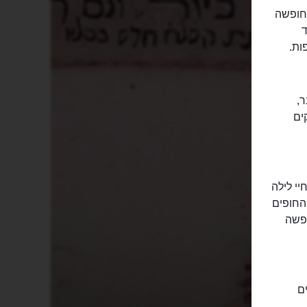
החופשה
ד
ות.
ר,
ים
יי לילה
החופים
ופשה
בעיר. אחרים