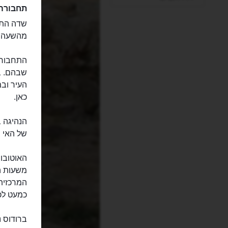
תחבורה
מהשעה 06:00 עד 23:45. התחנות נמצאת מחוץ לשד
התחבורה 
שבהם. ב
כאן.
הנהיגה ב
של האי 
האוטובוס
משעות ה
המרכזית 
כמעט לכל
ברודוס נ