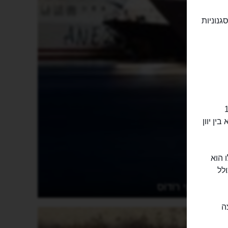
גנוניות
סמוך לחופיה של תורכיה, רק 17
ן יוון
חוף שלו הוא
לל
האי רוֹדוֹס
ה