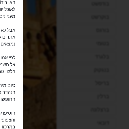
האי רוֹד
בודפשט
לאוכל יו
מעניינים
בוקרשט
בורגס
אבל לא ס
אתרים עת
בטומי
נמצאים ה
בלגרד
לפי אמונ
אל השמש,
בנגקוק
הללו, גו
בריסל
כיום מיר
הנהדרים 
ברלין
החופשות 
ברצלונה
הוסיפו ל
והצפופים
דובאי
במרכזו ו