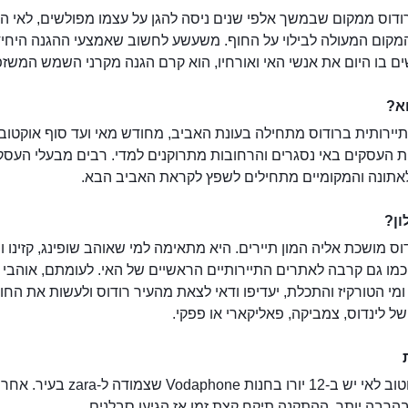
רודוס ממקום שבמשך אלפי שנים ניסה להגן על עצמו מפולשים, לאי 
המקום המעולה לבילוי על החוף. משעשע לחשוב שאמצעי ההגנה היחי
 בו היום את אנשי האי ואורחיו, הוא קרם הגנה מקרני השמש המשזפ
רודוס
א?
יירותית ברודוס מתחילה בעונת האביב, מחודש מאי ועד סוף אוקטוב
 העסקים באי נסגרים והרחובות מתרוקנים למדי. רבים מבעלי העסק
לאתונה והמקומיים מתחילים לשפץ לקראת האביב הבא.
ון?
וס מושכת אליה המון תיירים. היא מתאימה למי שאוהב שופינג, קזינו וח
כמו גם קרבה לאתרים התיירותיים הראשיים של האי. לעומתם, אוהבי 
ומי הטורקיז והתכלת, יעדיפו ודאי לצאת מהעיר רודוס ולעשות את הח
ל לינדוס, צמביקה, פאליקארי או פפקי.
סים זול וטוב לאי יש ב-12 יורו בחנות Vodaphone שצמודה ל-zara 
הרבה יותר. ההתקנה תיקח קצת זמן אז הגיעו סבלנים.