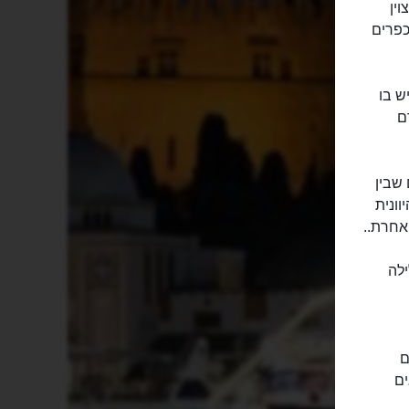
וין
כפרים
ש בו
ם
שבין
וונית
אחרת..
ילה
ם
ים