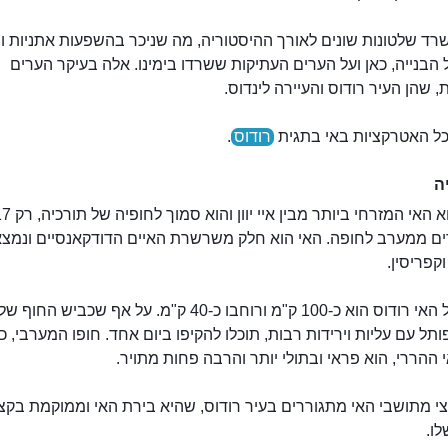
רד שלטונות שונים לאורך ההיסטוריה, מה שניכר בהשפעות אתניות וס
 הבנייה, כאן ועל הערים העתיקות ששרדו בימינו. אלה בעיקר הערים
, שהן העיר רודוס והעיירה לינדוס.
כל האטרקציות באי בתגית
רודוס
.
ה
רודוס הוא האי המזרחי ביותר מבין איי יוון והוא 
ם ממערב לחופה. האי הוא חלק משרשרת האיים הדודקאנסיים ונמצא בי
קפריסין.
אורכו של האי רודוס הוא כ-100 ק"מ ורוחבו כ-40 ק"מ. על אף שכביש ה
תל עם עליות וירידות רבות, תוכלו להקיפו ביום אחד. חופו המערבי, כו
 ההררי, הוא פראי ובתולי יותר והרבה פחות מתויר.
לִינְדוֹס
י מתושבי האי מתגוררים בעיר רודוס, שהיא בירת האי וממוקמת בקצ
לו.