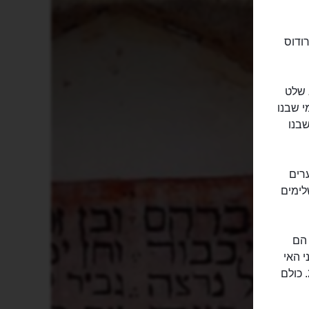
ודוס
 שלט
י שבנו
שבנו
בות כאן היא בשנת 4000 לפני הספירה. היא מתחילה מ-3 ערים
לימים
 הם
י האי
גם הסולטן העות'מני שכבש אותו והאיטלקים שיגיעו לכאן בתחילת המאה ה-20. כולם