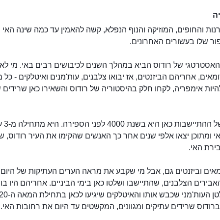
ה
נות והחופים, המוזיקה והנוף הנפלא, קשה להאמין עד כמה שינה האי ר
ור שלו בעשורים האחרונים.
האסטרטגי של רודוס הביא במהלך השנים לכיבושים רבים באי. מי לא
ומאים, אחריהם הביזנטים, אז יבואו צלבנים, עות'מנים ואיטלקים - כל מ
להיות אימפריה, לקחו חלק בהיסטוריה של רודוס והשאירו כאן שרידים 
לידתה של ההתייש
י ומתוכן יצאו אלפי שנים אחר כך האנשים שהקימו את העיר רודוס, ש
ירת האי.
ומאים וביזנטים גם, אבל מי שקבע את מראה הערים העתיקות של היום
בירים הצלבנים, שהתיישבו ושלטו כאן בימי הביניים. אחריהם היו בונ
רודוס שרידים עתיקים ומגוונים, המקשטים עד היום את רחובות האי.