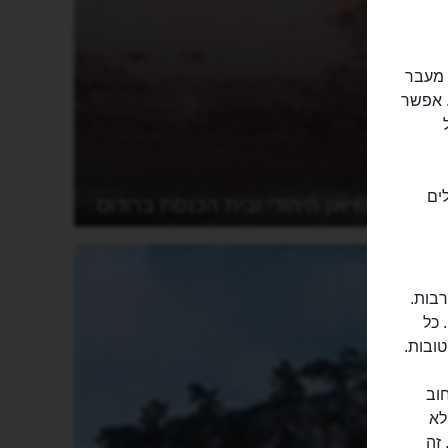
ם נוהגים ללון בבתים פרטיים, הנקראים כאן "דומטיה" (Domatia). מעבר
. אפשר
לים
המוזיאון היהודי ובית הכנסת ברודוס
רבות.
 כל
טובות.
וב
לא
 זה