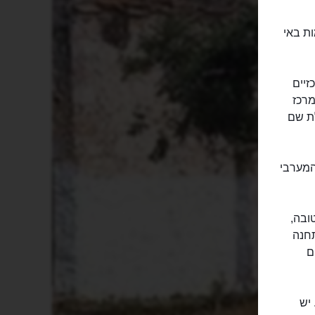
מקומות באי
זיים
מרכז
ידועה ובעלת שם
המערבי
ובה,
תחנה
ם
 יש