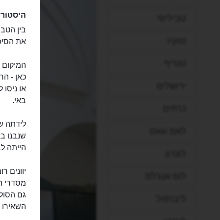
היסטורי
טביליסי
בין הטבר
טוקיו
את הסיפ
טנריף
המיקום 
כאן - הר
ירושלים
או ניסו 
באי.
כרתים
לאס וגאס
שנבנו בא
הייתה לב
לונדון
יוונים ר
לוס אנג'לס
מסדרי הא
ליברפול
השאירו ב