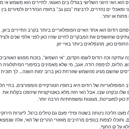
וֹס הוא האי היווני השלישי בגודלו בים האגאי. לתיירים הוא משמש אי מצ
וני ומאכלי ים נהדרים, לרביצת "בטן גב" בחופיו הנהדרים ולסיורים בין 
 פחות או יותר.
תם רודוס הוא אחד האיים הפופולאריים ביותר בקרב התיירים ביוון. י
יקים שחושפים את המבקרים לחיים שהיו כאן לפני אלפי שנים ולציד
חופים כאן, מהנפלאים ביותר באיי יוון.
ה עתיקה זכה רודוס לשמו הקדום, "אי השמש", בזכות מפגש האוהבים 
 הליוס, לנימפה רודה. אגב, מי שלא מאמינים בסיפורי המיתולוגיה הי
רסים שהשם מגיע מהשמש שזורחת כאן ברוב ימות השנה... לך תוכיח 
ב הפופולאריות של רודוס היא בחופיו הטורקיזיים והמפורצים, בחיי הל
שלו ובקזינו שבו. אבל האי הזה מלא באטרקציות שיהפכו בקלות את
כאן למעניינות, מגוונות ומשפחתיות הרבה יותר.
ו מעט הליכה נינוחה בשטח ומידי פעם גם טיולים ברגל, ליערות הירוקי
, ותוכלו לצפות בנופים מרהיבים מאזורי ההרים של האי, אלה שנמצא
לא על קו החוף.