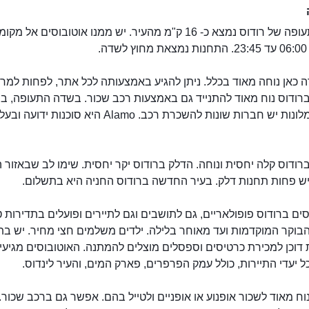
שדה התעופה של רודוס נמצא כ- 16 ק"מ מהעיר. יש ממנו אוטובוסים אל 
ה.
כאן נוחה מאוד בכלל. ניתן להגיע באמצעותה לכל אתר, לפחות למרכ
רודוס נוח מאוד להתנייד גם באמצעות רכב שכור. בשדה התעופה, ב
העיר ובמלונות יש חברות שונות להשכרת רכב. Alamo היא סוכנות 
רודוס קלה יחסית ונוחה. הדלק ברודוס יקר יחסית. שימו לב שבאזור 
יש פחות תחנות דלק. בעיר החדשה ברודוס החניה היא בתשלום.
ים ברודוס פופולאריים, גם לתושבים וגם לתיירים ופועלים בתדירות ט
בוקר המוקדמות ועד מאוחר בלילה. ילדים משלמים חצי מחיר. יש ב
דוכן למכירת כרטיסים וספסלים מוצלים להמתנה. האוטובוסים מגיעי
 יעדי התיירות, כולל עמק הפרפרים, פארק המים, והעיר לינדוס.
וח מאוד לשכור אופנוע או אופניים ולטייל בהם. אפשר גם ברכב שכור.