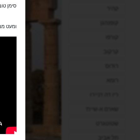
סימן טוב
קהיר
קופנהגן
ומעט ממע
קורפו
קרקוב
רודוס
רומא
ריו דה ז'ניירו
שארם א-שייח'
שטוטגרט
תל אביב