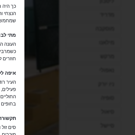
ליסבון
כך היה 
הנצחי ו
מדריד
שמחמשים
מוסקבה
מתי לבו
מילאנו
העונה הת
כשמרבית
מרקש
חוזרים 
נאפולי
איפה לל
העיר רוד
ניו יורק
פעילים, 
החוליים 
סופיה
בחופים ש
סיאול
תקשורת
סיישל
מוכרים ב