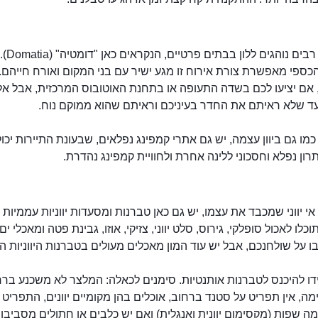
באיי יוון, רבי
כספי מאפשרת צורת אירוח זו מגע ישיר עם בני המקום ואורח חייהם
 אם יציעו לכם בשדה התעופה או בתחנת האוטובוס המרכזית, אבל אל
ד שלא ראיתם את החדר בעיניכם וראיתם שהוא ממוקם נוח.
ן, כמו גם ביוון עצמה, יש גם אתרי קמפינג נפלאים, שבעונת התיירות יכו
ר
רון נפלא וחסכוני ללינה אחרת ולחוויית קמפינג נהדרת.
אי יווני שמכבד את עצמו, יש גם כאן טברנות ומסעדות יווניות עממיות 
כלו לאכול סופלקי, גירוס, סלט יווני, צזיקי, אוזו, גבינת פטה ומאכלי ים.
ו על שולחנכם, אבל יש עוד המון מאכלים מעולים בטברנות היווניות ה
דו להיכנס לטברנות אותנטיות. סימנים לכאלה: המלצר לא משכנע ברח
מה, אין תפריט על סטנד ברחוב, אוכלים בהן מקומיים יוונים, התפריט 
ה שפות (מקסימום יוונית ואנגלית) ואם יש כלבים או חתולים מסביבן,