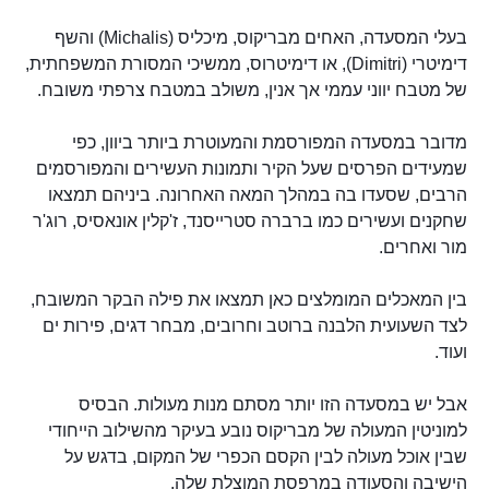
בעלי המסעדה, האחים מבריקוס, מיכליס (Michalis) והשף
דימיטרי (Dimitri), או דימיטרוס, ממשיכי המסורת המשפחתית,
של מטבח יווני עממי אך אנין, משולב במטבח צרפתי משובח.
מדובר במסעדה המפורסמת והמעוטרת ביותר ביוון, כפי
שמעידים הפרסים שעל הקיר ותמונות העשירים והמפורסמים
הרבים, שסעדו בה במהלך המאה האחרונה. ביניהם תמצאו
שחקנים ועשירים כמו ברברה סטרייסנד, ז'קלין אונאסיס, רוג'ר
מור ואחרים.
בין המאכלים המומלצים כאן תמצאו את פילה הבקר המשובח,
לצד השעועית הלבנה ברוטב וחרובים, מבחר דגים, פירות ים
ועוד.
אבל יש במסעדה הזו יותר מסתם מנות מעולות. הבסיס
למוניטין המעולה של מבריקוס נובע בעיקר מהשילוב הייחודי
שבין אוכל מעולה לבין הקסם הכפרי של המקום, בדגש על
הישיבה והסעודה במרפסת המוצלת שלה.