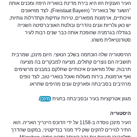
העיר הענקית הזו היא בירת מדינת בוואריה היפה ומכנים אותה
"השער של בוואריה" (Freistaat Bayern). לצד מוזיאונים
איכותיים, ארמונות מפוארים, טירות עתיקות וקתדרלות גותיות,
יש כאן גלריות וגנים נהדרים ובולטת האוניברסיטה השנייה
בגודלה בגרמניה שהופכת אותה כבר שנים רבות לעיר
סטודנטיאלית משהו.
ההיסטוריה שלה הוכתמה בשלב הנאצי. היום מינכן, שמרבית
תושביה הם נוצרים קתולים, מציעה למבקרים בה מציעה
תרבות, שלל מוזיאונים איכותיים שחלקם במבנים מרשימים
ואף ארמונות, בירות מעולות ואוכל בווארי טוב, לצד נופים
מרהיבים בסביבתה ופארקים וגנים מהיפים שתראו.
מגוון אטרקציות בעיר ובסביבתה בתגית
מינכן
.
היסטוריה
העיר מינכן נוסדה ב-1158 על ידי הדוכס היינריך האריה. הוא
התיר לנזירים להקים שוק ליד מנזר בנדיקטיני, במקום שהדרך