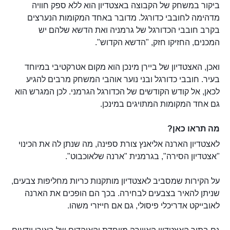
ביקור במשחק של הקבוצה באצטדיון הוא ללא ספק חוויה
מדהימה לחובבי כדורגל. מדובר באחד המקומות הנערצים
בקרב חובבי הכדורגל של גרמניה ואת הדשא שלהם יש
המכנים, החזיקו חזק, "הדשא הקדוש".
ואכן, האצטדיון של ביירן מינכן הוא מקום אטרקטיבי במיוחד
בעיר. חובבי כדורגל ובני נוער אוהבי המשחק מרבים להגיע
לכאן, אל קודש הקודשים של הכדורגל הגרמני. לכן המגרש הוא
גם אחד המקומות המתויגים במינכן.
מה תראו כאן?
לאצטדיון הארנה אליאנץ צורת ספינה, מה שנתן לה את הכינוי
"אצטדיון הסירה", בגרמנית "ארנה שלאוכבוט".
על הקירות שמסביב לאצטדיון מותקנות כריות מחליפות צבעים,
שניתן להאיר בצבעים לבחירה. בכך הם הופכים את הארנה
לאובייקט אדריכלי פיסולי, גם אם חייזרי משהו.