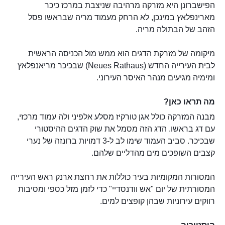
הפישברונן היא מזרקה מרהיבה שניצבת במרכז כיכר
מארינפלאץ במינכן, לא הרחק מעמוד מריה שבראשו פסל
הזהב של הבתולה מריה.
מיקומה של מזרקת הדגים הוא ממש מול הכניסה הראשית
לבית העירייה החדש (Neues Rathaus) שבכיכר מריאנפלאץ
ומימיה מגיעים מנהר האיסר העירוני.
מה תראו כאן?
מבנה המזרקה כולל אגן טורקיז מסלע אלפיני ולה עמוד מרכזי,
עם דג בראשו. הדג הזה מסמל את שוק הדגים ההיסטורי
שבכיכר. סביב העמוד שימו לב ל-3 דמויות ברונזה של נערי
קצבים השופכים מים מהדליים שלהם.
המסורות המקומיות בעיר כוללות את רחצת ארנק ראש העירייה
המסורתית של יום "אש וודנסדיי" כדי לזמן מזל כספי ומסיבות
רווקים עירוניות שבהן קופצים למים.