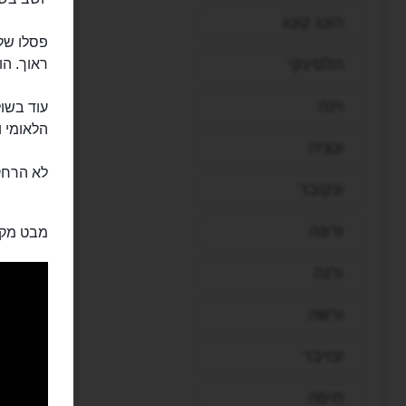
הונג קונג
הלסינקי
ראוך. הו
וינה
הלאומי ו
ונציה
לא הרחק 
ונקובר
ורונה
מבט מקר
ורנה
ורשה
זנזיבר
חיפה