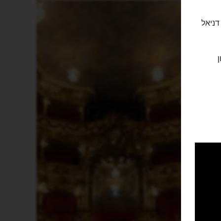
 כריסטיאן דניאל
רון