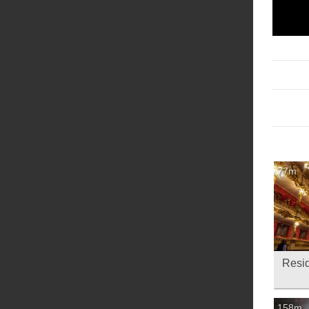
77m
158m