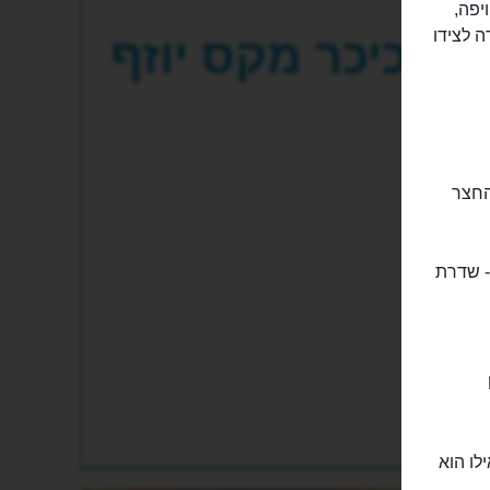
ה ויפה,
דה לצידו
כיכר מקס יוזף
החצר
- שדרת
M
לו הוא