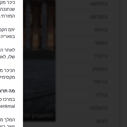
בודפשט
המזרחי.
בוקרשט
בורגס
יוזם הקמ
בוואריה 
בטומי
לאחר היו
בלגרד
שלו, לאו
בנגקוק
הכיכר מ
מקסימילאן שטרס
בריסל
מה תראו
ברלין
Denkmal) שעל שמו היא נק
ברצלונה
התאטרון הלאומי
המלך מקס
דובאי
יושב בשי