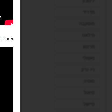
ליסבון
מדריד
מוסקבה
מילאנו
אמנים בכ
מרקש
נאפולי
ניו יורק
סופיה
סיאול
סיישל