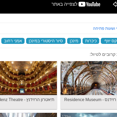
 ושעות פתיחה
ס יוזף
‏
כיכרות
‏
מינכן
‏
סיור היסטורי במינכן
‏
אמני רחוב
‏
קרובים לטיול:
73m
 - Residence Museum
תיאטרון הרזידנץ - Residenz Theatre
139m