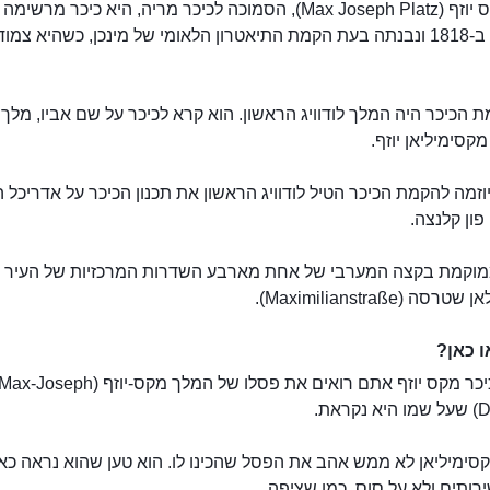
כיכר מקס יוזף (Max Joseph Platz), הסמוכה לכיכר מריה, היא כיכר מרשימ
שנחנכה ב-1818 ונבנתה בעת הקמת התיאטרון הלאומי של מינכן, כשהיא צמו
ת הכיכר היה המלך לודוויג הראשון. הוא קרא לכיכר על שם אביו, מלך
מקסימיליאן יוזף.
זמה להקמת הכיכר הטיל לודוויג הראשון את תכנון הכיכר על אדריכל 
 פון קלנצה.
מוקמת בקצה המערבי של אחת מארבע השדרות המרכזיות של העיר 
ה (Maximilianstraße).
 כאן?
במרכז כיכר מקס יוזף אתם רואים את פסלו של המלך מקס-יוזף (ax-Joseph
ראת.
כיכר מקס יוזף
ימיליאן לא ממש אהב את הפסל שהכינו לו. הוא טען שהוא נראה כאי
רותים ולא על סוס, כמו שציפה.