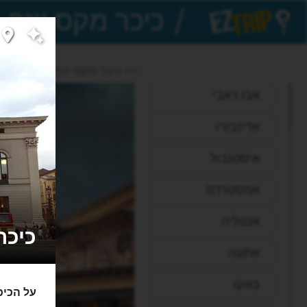
/
EZTrip
>> כיכר מקס יוזף
אבו דאבי
אדינבורו
איסטנבול
אמסטרדם
אנטליה
כיכר מקס 
אתונה
באקו
על הכיכ