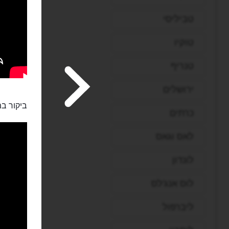
טביליסי
טוקיו
טנריף
ירושלים
ביקור במ
כרתים
לאס וגאס
לונדון
לוס אנג'לס
ליברפול