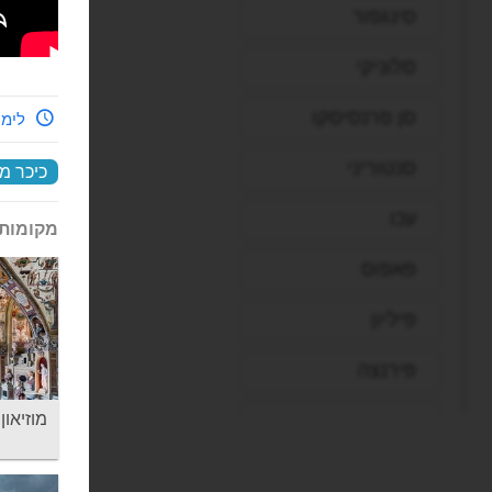
סינגפור
סלוניקי
סן פרנסיסקו
לימי
סנטוריני
כיכר מק
עכו
מקומות 
פאפוס
פיליון
פירנצה
פראג
מוזיאון רזידנס
פריז